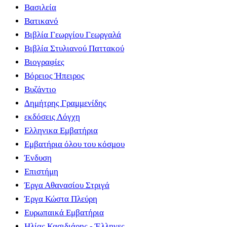
Βασιλεία
Βατικανό
Βιβλία Γεωργίου Γεωργαλά
Βιβλία Στυλιανού Παττακού
Βιογραφίες
Βόρειος Ήπειρος
Βυζάντιο
Δημήτρης Γραμμενίδης
εκδόσεις Λόγχη
Ελληνικα Εμβατήρια
Εμβατήρια όλου του κόσμου
Ένδυση
Επιστήμη
Έργα Αθανασίου Στριγά
Έργα Κώστα Πλεύρη
Ευρωπαικά Εμβατήρια
Ηλίας Κασιδιάρης - Έλληνες