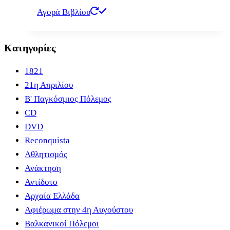
Αγορά Βιβλίου
Κατηγορίες
1821
21η Απριλίου
B' Παγκόσμιος Πόλεμος
CD
DVD
Reconquista
Αθλητισμός
Ανάκτηση
Αντίδοτο
Αρχαία Ελλάδα
Αφιέρωμα στην 4η Αυγούστου
Βαλκανικοί Πόλεμοι