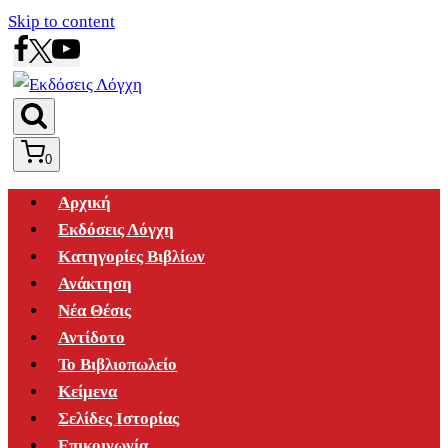
Skip to content
0
Αρχική
Εκδόσεις Λόγχη
Κατηγορίες Βιβλίων
Ανάκτηση
Νέα Θέσις
Αντίδοτο
Το Βιβλιοπωλείο
Κείμενα
Σελίδες Ιστορίας
Επικοινωνία