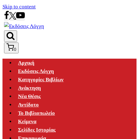
Skip to content
0
Αρχική
Εκδόσεις Λόγχη
Κατηγορίες Βιβλίων
Ανάκτηση
Νέα Θέσις
Αντίδοτο
Το Βιβλιοπωλείο
Κείμενα
Σελίδες Ιστορίας
Επικοινωνία