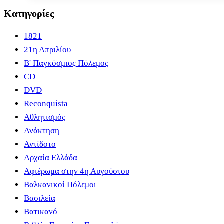
Κατηγορίες
1821
21η Απριλίου
B' Παγκόσμιος Πόλεμος
CD
DVD
Reconquista
Αθλητισμός
Ανάκτηση
Αντίδοτο
Αρχαία Ελλάδα
Αφιέρωμα στην 4η Αυγούστου
Βαλκανικοί Πόλεμοι
Βασιλεία
Βατικανό