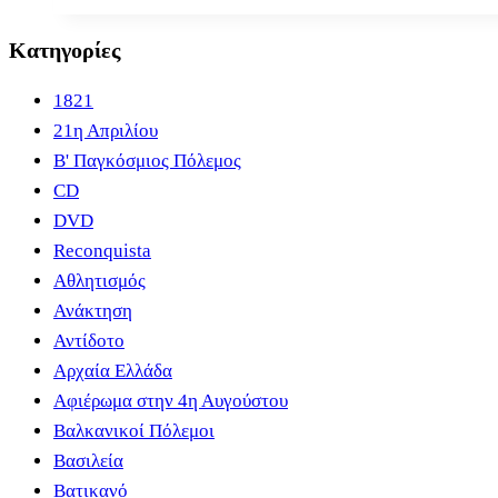
Κατηγορίες
1821
21η Απριλίου
B' Παγκόσμιος Πόλεμος
CD
DVD
Reconquista
Αθλητισμός
Ανάκτηση
Αντίδοτο
Αρχαία Ελλάδα
Αφιέρωμα στην 4η Αυγούστου
Βαλκανικοί Πόλεμοι
Βασιλεία
Βατικανό