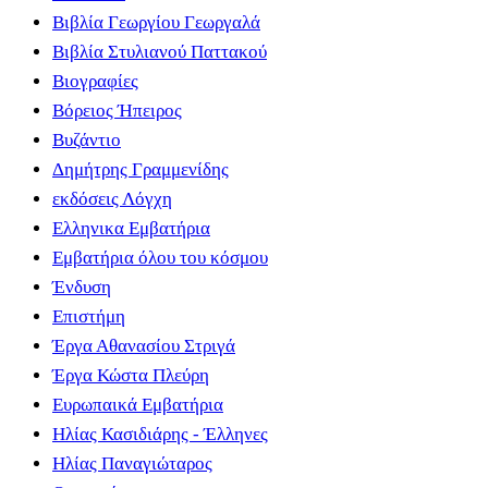
Βιβλία Γεωργίου Γεωργαλά
Βιβλία Στυλιανού Παττακού
Βιογραφίες
Βόρειος Ήπειρος
Βυζάντιο
Δημήτρης Γραμμενίδης
εκδόσεις Λόγχη
Ελληνικα Εμβατήρια
Εμβατήρια όλου του κόσμου
Ένδυση
Επιστήμη
Έργα Αθανασίου Στριγά
Έργα Κώστα Πλεύρη
Ευρωπαικά Εμβατήρια
Ηλίας Κασιδιάρης - Έλληνες
Ηλίας Παναγιώταρος