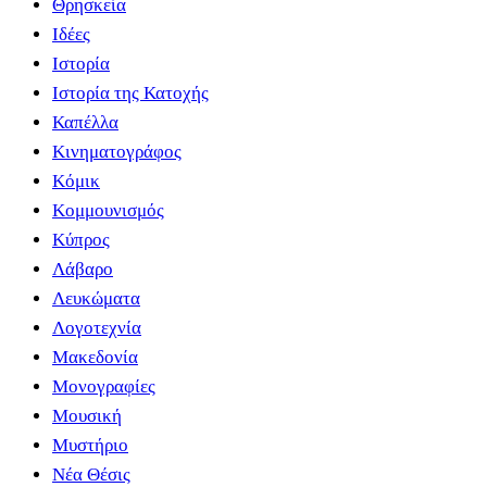
Θρησκεία
Ιδέες
Ιστορία
Ιστορία της Κατοχής
Καπέλλα
Κινηματογράφος
Κόμικ
Κομμουνισμός
Κύπρος
Λάβαρο
Λευκώματα
Λογοτεχνία
Μακεδονία
Μονογραφίες
Μουσική
Μυστήριο
Νέα Θέσις