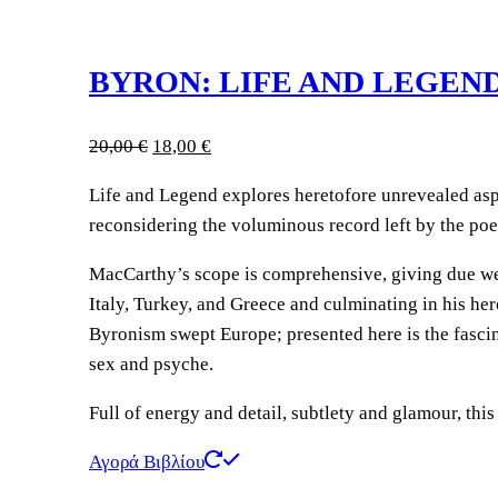
BYRON: LIFE AND LEGEN
Original
Η
20,00
€
18,00
€
price
τρέχουσα
Life and Legend explores heretofore unrevealed aspe
was:
τιμή
reconsidering the voluminous record left by the poet
20,00 €.
είναι:
18,00 €.
MacCarthy’s scope is comprehensive, giving due weigh
Italy, Turkey, and Greece and culminating in his hero
Byronism swept Europe; presented here is the fascina
sex and psyche.
Full of energy and detail, subtlety and glamour, this
Αγορά Βιβλίου