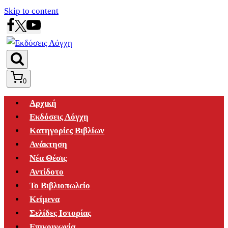
Skip to content
0
Αρχική
Εκδόσεις Λόγχη
Κατηγορίες Βιβλίων
Ανάκτηση
Νέα Θέσις
Αντίδοτο
Το Βιβλιοπωλείο
Κείμενα
Σελίδες Ιστορίας
Επικοινωνία