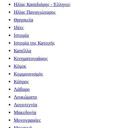
Ηλίας Κασιδιάρης - Έλληνες
Ηλίας Παναγιώταρος
Θρησκεία
Ιδέες
Ιστορία
Ιστορία της Κατοχής
Καπέλλα
Κινηματογράφος
Κόμικ
Κομμουνισμός
Κύπρος
Λάβαρο
Λευκώματα
Λογοτεχνία
Μακεδονία
Μονογραφίες
Μουσική