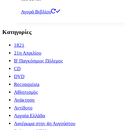
Αγορά Βιβλίου
Κατηγορίες
1821
21η Απριλίου
B' Παγκόσμιος Πόλεμος
CD
DVD
Reconquista
Αθλητισμός
Ανάκτηση
Αντίδοτο
Αρχαία Ελλάδα
Αφιέρωμα στην 4η Αυγούστου