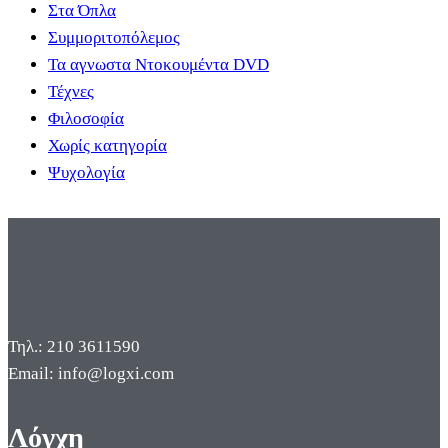
Στα Όπλα
Συμμοριτοπόλεμος
Τα αγνωστα Ντοκουμέντα DVD
Τέχνες
Φιλοσοφία
Χωρίς κατηγορία
Ψυχολογία
Τηλ.: 210 3611590
Email: info@logxi.com
Λόγχη