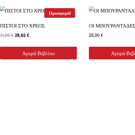
by
latest
Προσφορά!
ΠΙΣΤΟΙ ΣΤΟ ΧΡΕΟΣ
ΟΙ ΜΠΟΥΡΑΝΤΑΔΕ
Original
Η
31,80
€
28,62
€
25,00
€
price
τρέχουσα
was:
τιμή
Αγορά Βιβλίου
Αγορά Βιβ
31,80 €.
είναι:
28,62 €.