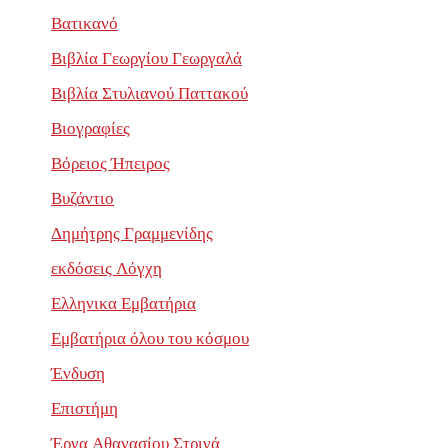
Βατικανό
Βιβλία Γεωργίου Γεωργαλά
Βιβλία Στυλιανού Παττακού
Βιογραφίες
Βόρειος Ήπειρος
Βυζάντιο
Δημήτρης Γραμμενίδης
εκδόσεις Λόγχη
Ελληνικα Εμβατήρια
Εμβατήρια όλου του κόσμου
Ένδυση
Επιστήμη
Έργα Αθανασίου Στριγά