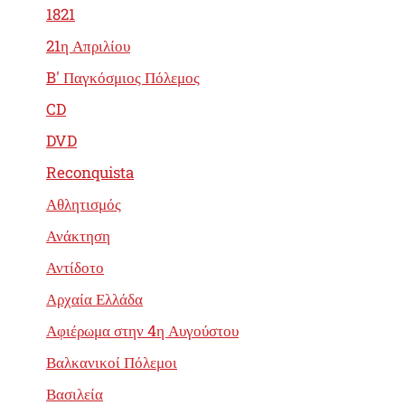
1821
21η Απριλίου
B' Παγκόσμιος Πόλεμος
CD
DVD
Reconquista
Αθλητισμός
Ανάκτηση
Αντίδοτο
Αρχαία Ελλάδα
Αφιέρωμα στην 4η Αυγούστου
Βαλκανικοί Πόλεμοι
Βασιλεία