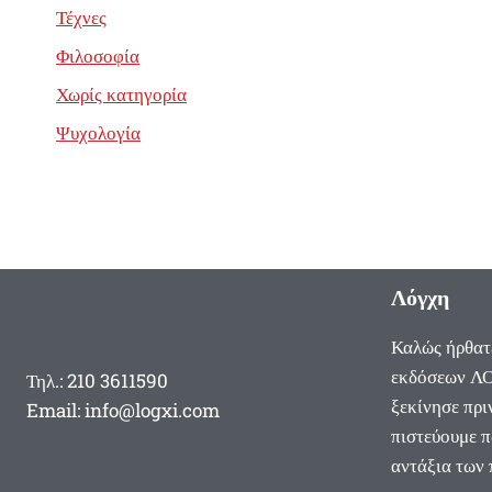
Τέχνες
Φιλοσοφία
Χωρίς κατηγορία
Ψυχολογία
Λόγχη
Καλώς ήρθατ
εκδόσεων ΛΟ
Τηλ.: 210 3611590
ξεκίνησε πρι
Email: info@logxi.com
πιστεύουμε π
αντάξια των