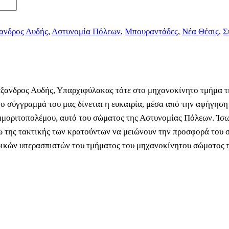
ανδρος Αυδής
,
Αστυνομία Πόλεων
,
Μπουραντάδες
,
Νέα Θέσις
,
Σ
έξανδρος Αυδής, Υπαρχιφύλακας τότε στο μηχανοκίνητο τμήμα τ
 σύγγραμμά του μας δίνεται η ευκαιρία, μέσα από την αφήγηση
μμοριτοπολέμου, αυτό του σώματος της Αστυνομίας Πόλεων. Ίσως
 της τακτικής των κρατούντων να μειώνουν την προσφορά του σ
ρωικών υπερασπιστών του τμήματος του μηχανοκίνητου σώματος 