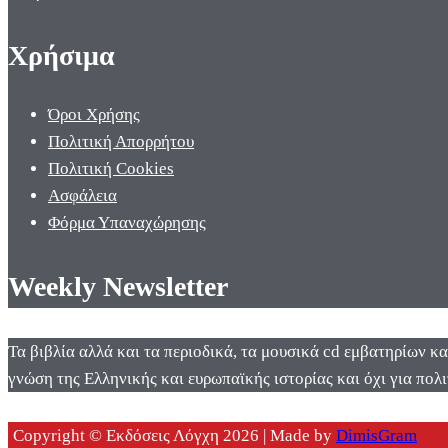
Χρήσιμα
Όροι Χρήσης
Πολιτική Απορρήτου
Πολιτική Cookies
Ασφάλεια
Φόρμα Υπαναχώρησης
Weekly Newsletter
Τα βιβλία αλλά και τα περιοδικά, τα μουσικά cd εμβατηρίων κ
γνώση της Ελληνικής και ευρωπαϊκής ιστορίας και όχι για πολι
Copyright © Εκδόσεις Λόγχη 2026 | Made by
DimisGram