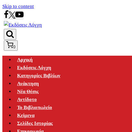
Skip to content
0
Αρχική
Εκδόσεις Λόγχη
Κατηγορίες Βιβλίων
Ανάκτηση
Νέα Θέσις
Αντίδοτο
Το Βιβλιοπωλείο
Κείμενα
Σελίδες Ιστορίας
Επικοινωνία