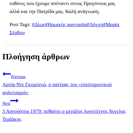
ευθύνες που έχουμε απέναντι στους Προγόνους μας
αλλά και την Πατρίδα μας. Καλή ανάγνωση.
Post Tags:
#
Δίων
#
Ηρωικής φαντασία
#
Λόγχη
#
Μαρία
Σέρβου
Πλοήγηση άρθρων
Previous
Αρτύρ Ντε Γκομπινώ, ο πατέρας του «επιστημονικού
φυλετισμού»
Next
3 Αυγούστου 1979: πεθαίνει ο μεγάλος λογοτέχνης Άγγελος
Τερζάκης