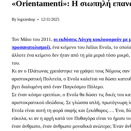
«Orientamenti»: Η σιωπηλή επαν
By
logxieshop
12/11/2025
Τον Μάιο του 2011,
οι εκδόσεις Λόγχη κυκλοφορούν με μ
προσανατολισμοί),
ένα κείμενο του Julius Evola, το οποί
άλλοτε ένα κείμενο δεν ήταν από τη μία μεριά τόσο μικρό
του.
Κι αν ο Πλάτωνας χρειάστηκε να γράψει τους Νόμους σαν
αριστοκρατική Πολιτεία, ο Evola καλείται να δώσει κατευ
βγει διαλυμένη από έναν Παγκόσμιο Πόλεμο.
Σε έναν κόσμο ερειπίων, ο Evola θα δώσει τις δικές του 
αριστοκρατικού ιδεώδους. Σε γλώσσα απλή, πρωτόγνωρη ίσ
Evola είναι αυτή τη φορά σαφής και ξεκάθαρος…. Ένα, δύ
εύκολα, κι αν η αρχή κατά τον Πυθαγόρα είναι το ήμισυ το
έναν άνθρωπο, έναν άνθρωπο μοναδικά ανώτερο; Έναν άνθ