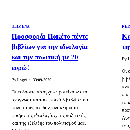
ΚΕΊΜΕΝΑ
ΚΕΊ
Προσφορά: Πακέτο πέντε
Κα
βιβλίων για την ιδεολογία
τη
και την πολιτική με 20
By
L
ευρώ!
Οι 
βιβ
By
Logxi
30/09/2020
ανα
Οι εκδόσεις «Λόγχη» προτείνουν στο
οικ
αναγνωστικό τους κοινό 5 βιβλία που
του
καλύπτουν, σχεδόν, ολόκληρο το
προ
φάσμα της ιδεολογίας, της πολιτικής
Αυτ
και της εξέλιξης του πολιτισμού μας.
του,