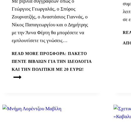
Με βιβλία συγγραφέων όπως ο
συμ
Γεώργιος Γεωργαλάς, ο Σπύρος
λει
Ζουρνατζής, ο Αναστάσιος Γιαννάς, ο
σε 
Νίκος Παπαγεωργίου και ο Δημήτρης
με την Άννα Φέρτη θα μπορέσετε να
RE
εμπλουτίσετε τις γνώσεις…
ΑΠ
READ MORE
ΠΡΟΣΦΟΡΆ: ΠΑΚΈΤΟ
ΠΈΝΤΕ ΒΙΒΛΊΩΝ ΓΙΑ ΤΗΝ ΙΔΕΟΛΟΓΊΑ
ΚΑΙ ΤΗΝ ΠΟΛΙΤΙΚΉ ΜΕ 20 ΕΥΡΏ!