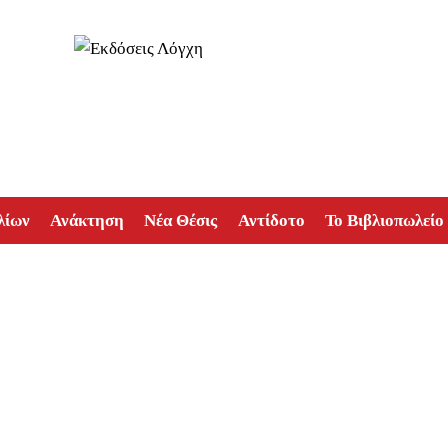
λίων
Ανάκτηση
Νέα Θέσις
Αντίδοτο
Το Βιβλιοπωλείο