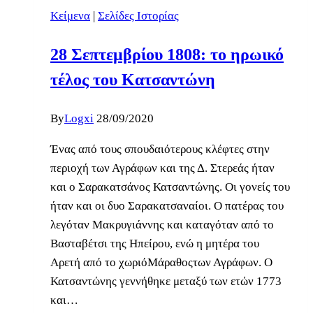
Κείμενα
|
Σελίδες Ιστορίας
28 Σεπτεμβρίου 1808: το ηρωικό
τέλος του Κατσαντώνη
By
Logxi
28/09/2020
Ένας από τους σπουδαιότερους κλέφτες στην
περιοχή των Αγράφων και της Δ. Στερεάς ήταν
και ο Σαρακατσάνος Κατσαντώνης. Οι γονείς του
ήταν και οι δυο Σαρακατσαναίοι. Ο πατέρας του
λεγόταν Μακρυγιάννης και καταγόταν από το
Βασταβέτσι της Ηπείρου, ενώ η μητέρα του
Αρετή από το χωριόΜάραθοςτων Αγράφων. Ο
Κατσαντώνης γεννήθηκε μεταξύ των ετών 1773
και…