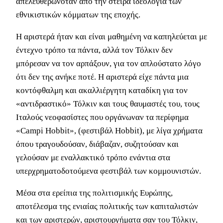
απελευθερωνόταν από την στείρα ιδεολογία των
εθνικιστικών κόμματων της εποχής.
Η αριστερά ήταν και είναι μαθημένη να καπηλεύεται με
έντεχνο τρόπο τα πάντα, αλλά τον Τόλκιν δεν
μπόρεσαν να τον αρπάξουν, για τον απλούστατο λόγο
ότι δεν της ανήκε ποτέ. Η αριστερά είχε πάντα μια
κοντόφθαλμη και ακαλλιέργητη καταδίκη για τον
«αντιδραστικό» Τόλκιν και τους θαυμαστές του, τους
Ιταλούς νεοφασίστες που οργάνωναν τα περίφημα
«Campi Hobbit», (φεστιβάλ Hobbit), με λίγα χρήματα
όπου τραγουδούσαν, διάβαζαν, συζητούσαν και
γελούσαν με εναλλακτικό τρόπο ενάντια στα
υπερχρηματοδοτούμενα φεστιβάλ των κομμουνιστών.
Μέσα στα ερείπια της πολιτισμικής Ευρώπης,
αποτέλεσμα της ενιαίας πολιτικής των καπιταλιστών
και των αριστερών, αριστουργήματα σαν του Τόλκιν,