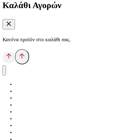
Καλάθι Αγορών
Κανένα προϊόν στο καλάθι σας.
Αρχική
Εκδόσεις Λόγχη
Κατηγορίες Βιβλίων
Ανάκτηση
Νέα Θέσις
Αντίδοτο
Το Βιβλιοπωλείο
Κείμενα
Σελίδες Ιστορίας