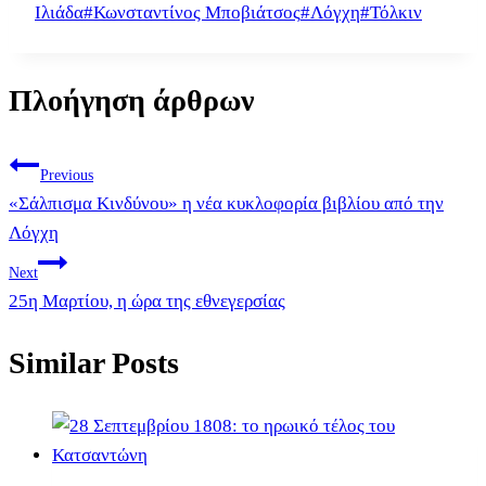
Ιλιάδα
#
Κωνσταντίνος Μποβιάτσος
#
Λόγχη
#
Τόλκιν
Πλοήγηση άρθρων
Previous
«Σάλπισμα Κινδύνου» η νέα κυκλοφορία βιβλίου από την
Λόγχη
Next
25η Μαρτίου, η ώρα της εθνεγερσίας
Similar Posts