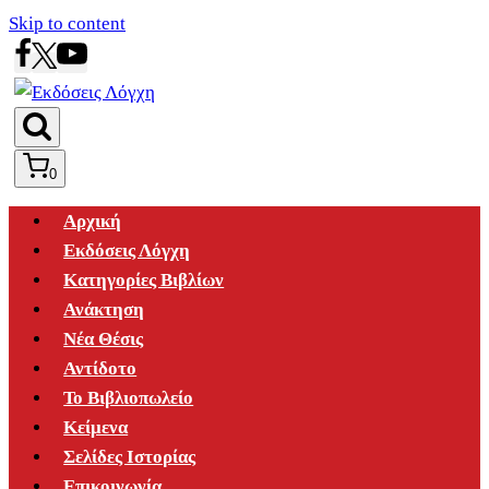
Skip to content
0
Αρχική
Εκδόσεις Λόγχη
Κατηγορίες Βιβλίων
Ανάκτηση
Νέα Θέσις
Αντίδοτο
Το Βιβλιοπωλείο
Κείμενα
Σελίδες Ιστορίας
Επικοινωνία