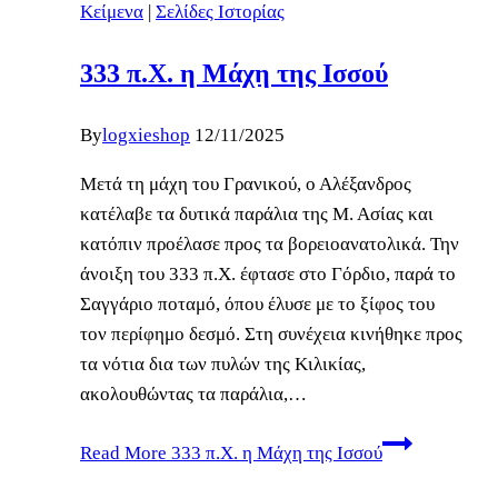
Κείμενα
|
Σελίδες Ιστορίας
333 π.Χ. η Μάχη της Ισσού
By
logxieshop
12/11/2025
Μετά τη μάχη του Γρανικού, ο Αλέξανδρος
κατέλαβε τα δυτικά παράλια της Μ. Ασίας και
κατόπιν προέλασε προς τα βορειοανατολικά. Την
άνοιξη του 333 π.Χ. έφτασε στο Γόρδιο, παρά το
Σαγγάριο ποταμό, όπου έλυσε με το ξίφος του
τον περίφημο δεσμό. Στη συνέχεια κινήθηκε προς
τα νότια δια των πυλών της Κιλικίας,
ακολουθώντας τα παράλια,…
Read More
333 π.Χ. η Μάχη της Ισσού