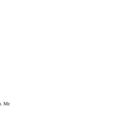
ά. Με