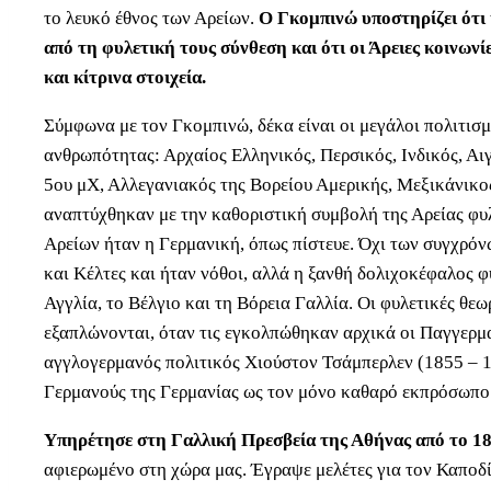
το λευκό έθνος των Αρείων.
Ο Γκομπινώ υποστηρίζει ότι
από τη φυλετική τους σύνθεση και ότι οι Άρειες κοινωνίε
και κίτρινα στοιχεία.
Σύμφωνα με τον Γκομπινώ, δέκα είναι οι μεγάλοι πολιτισ
ανθρωπότητας: Αρχαίος Ελληνικός, Περσικός, Ινδικός, Αιγ
5ου μΧ, Αλλεγανιακός της Βορείου Αμερικής, Μεξικάνικος
αναπτύχθηκαν με την καθοριστική συμβολή της Αρείας φυλ
Αρείων ήταν η Γερμανική, όπως πίστευε. Όχι των συγχρόν
και Κέλτες και ήταν νόθοι, αλλά η ξανθή δολιχοκέφαλος 
Αγγλία, το Βέλγιο και τη Βόρεια Γαλλία. Οι φυλετικές θεω
εξαπλώνονται, όταν τις εγκολπώθηκαν αρχικά οι Παγγερμα
αγγλογερμανός πολιτικός Χιούστον Τσάμπερλεν (1855 – 1
Γερμανούς της Γερμανίας ως τον μόνο καθαρό εκπρόσωπο 
Υπηρέτησε στη Γαλλική Πρεσβεία της Αθήνας από το 18
αφιερωμένο στη χώρα μας. Έγραψε μελέτες για τον Καποδί