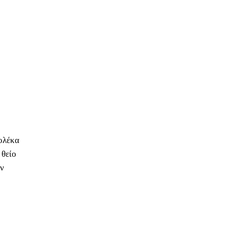
ολέκα
 θείο
ον