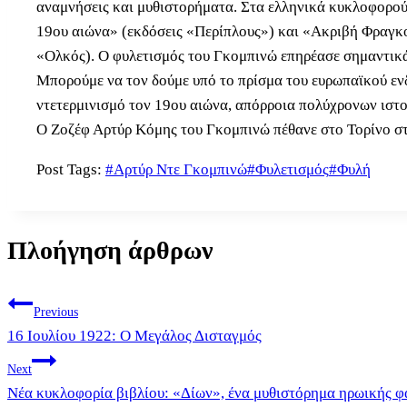
αναμνήσεις και μυθιστορήματα. Στα ελληνικά κυκλοφορούν
19ου αιώνα» (εκδόσεις «Περίπλους») και «Ακριβή Φραγκο
«Ολκός). Ο φυλετισμός του Γκομπινώ επηρέασε σημαντικά 
Μπορούμε να τον δούμε υπό το πρίσμα του ευρωπαϊκού ενδ
ντετερμινισμό τον 19ου αιώνα, απόρροια πολύχρονων ιστ
Ο Ζοζέφ Αρτύρ Κόμης του Γκομπινώ πέθανε στο Τορίνο σ
Post Tags:
#
Αρτύρ Ντε Γκομπινώ
#
Φυλετισμός
#
Φυλή
Πλοήγηση άρθρων
Previous
16 Ιουλίου 1922: Ο Μεγάλος Δισταγμός
Next
Νέα κυκλοφορία βιβλίου: «Δίων», ένα μυθιστόρημα ηρωικής φ