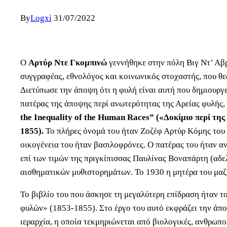
By
Logxi
31/07/2022
Ο
Αρτύρ Ντε Γκομπινώ
γεννήθηκε στην πόλη Βιγ Ντ’ Αβρ
συγγραφέας, εθνολόγος και κοινωνικός στοχαστής, που θε
Διετύπωσε την άποψη ότι η φυλή είναι αυτή που δημιουργε
πατέρας της άποψης περί ανωτερότητας της Αρείας φυλής, 
the Inequality of the Human Races” («Δοκίμιο περί τ
1855).
Το πλήρες όνομά του ήταν Ζοζέφ Αρτύρ Κόμης του
οικογένεια του ήταν βασιλοφρόνες. Ο πατέρας του ήταν α
επί των τιμών της πριγκίπισσας Παυλίνας Βοναπάρτη (αδ
αισθηματικών μυθιστορημάτων. Το 1930 η μητέρα του μαζί 
Το βιβλίο του που άσκησε τη μεγαλύτερη επίδραση ήταν τ
φυλών» (1853-1855). Στο έργο του αυτό εκφράζει την άπ
ιεραρχία, η οποία τεκμηριώνεται από βιολογικές, ανθρωπο