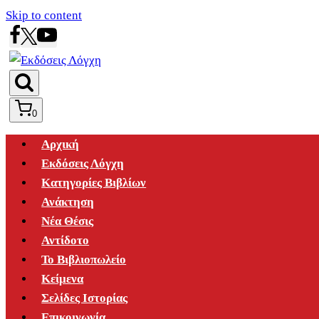
Skip to content
0
Αρχική
Εκδόσεις Λόγχη
Κατηγορίες Βιβλίων
Ανάκτηση
Νέα Θέσις
Αντίδοτο
Το Βιβλιοπωλείο
Κείμενα
Σελίδες Ιστορίας
Επικοινωνία