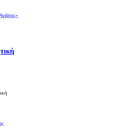
ητική
τική
ης