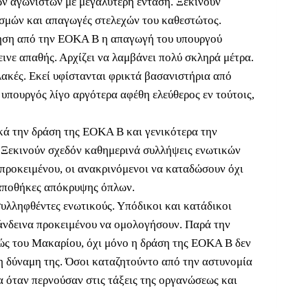
ών αγωνιστών με μεγαλύτερη ένταση. Ξεκινούν
ισμών και απαγωγές στελεχών του καθεστώτος.
ρηση από την ΕΟΚΑ Β η απαγωγή του υπουργού
ινε απαθής. Αρχίζει να λαμβάνει πολύ σκληρά μέτρα.
λακές. Εκεί υφίστανται φρικτά βασανιστήρια από
 υπουργός λίγο αργότερα αφέθη ελεύθερος εν τούτοις,
κά την δράση της ΕΟΚΑ Β και γενικότερα την
 Ξεκινούν σχεδόν καθημερινά συλλήψεις ενωτικών
 προκειμένου, οι ανακρινόμενοι να καταδώσουν όχι
 αποθήκες απόκρυψης όπλων.
συλληφθέντες ενωτικούς. Υπόδικοι και κατάδικοι
πάνδεινα προκειμένου να ομολογήσουν. Παρά την
ώς του Μακαρίου, όχι μόνο η δράση της ΕΟΚΑ Β δεν
τη δύναμη της. Όσοι καταζητούντο από την αστυνομία
 όταν περνούσαν στις τάξεις της οργανώσεως και