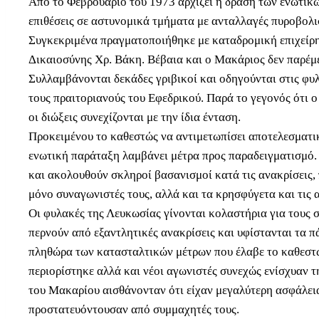
Από το Φεβρουάριο του 1973 αρχίζει η δράση των ενωτικ
επιθέσεις σε αστυνομικά τμήματα με ανταλλαγές πυροβολ
Συγκεκριμένα πραγματοποιήθηκε με καταδρομική επιχεί
Δικαιοσύνης Χρ. Βάκη. Βέβαια και ο Μακάριος δεν παρέμε
Συλλαμβάνονται δεκάδες γριβικοί και οδηγούνται στις φυ
τους πραιτοριανούς του Εφεδρικού. Παρά το γεγονός ότι ο
οι διώξεις συνεχίζονται με την ίδια ένταση.
Προκειμένου το καθεστώς να αντιμετωπίσει αποτελεσματι
ενωτική παράταξη λαμβάνει μέτρα προς παραδειγματισμό.
και ακολουθούν σκληροί βασανισμοί κατά τις ανακρίσεις,
μόνο συναγωνιστές τους, αλλά και τα κρησφύγετα και τις
Οι φυλακές της Λευκωσίας γίνονται κολαστήρια για τους 
περνούν από εξαντλητικές ανακρίσεις και υφίστανται τα 
πληθώρα των κατασταλτικών μέτρων που έλαβε το καθεστ
περιορίστηκε αλλά και νέοι αγωνιστές συνεχώς ενίσχυαν 
του Μακαρίου αισθάνονταν ότι είχαν μεγαλύτερη ασφάλεια
προστατευόντουσαν από συμμαχητές τους.