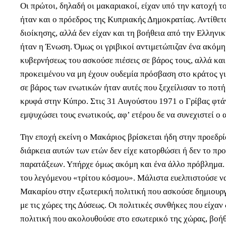
Οι πρώτοι, δηλαδή οι μακαριακοί, είχαν υπό την κατοχή τ
ήταν και ο πρόεδρος της Κυπριακής Δημοκρατίας. Αντίθετα
διοίκησης, αλλά δεν είχαν και τη βοήθεια από την Ελληνι
ήταν η Ένωση. Όμως οι γριβικοί αντιμετώπιζαν ένα ακόμ
κυβερνήσεως του ασκούσε πιέσεις σε βάρος τους, αλλά και
προκειμένου να μη έχουν ουδεμία πρόσβαση στο κράτος γι
σε βάρος των ενωτικών ήταν αυτές που ξεχείλισαν το ποτή
κρυφά στην Κύπρο. Στις 31 Αυγούστου 1971 ο Γρίβας φτάν
εμψυχώσει τους ενωτικούς, αφ’ ετέρου δε να συνεχιστεί ο
Την εποχή εκείνη ο Μακάριος βρίσκεται ήδη στην προεδρί
διάρκεια αυτών των ετών δεν είχε κατορθώσει ή δεν το προ
παρατάξεων. Υπήρχε όμως ακόμη και ένα άλλο πρόβλημα. 
του λεγόμενου «τρίτου κόσμου». Μάλιστα ευελπιστούσε να
Μακαρίου στην εξωτερική πολιτική που ασκούσε δημιουρ
με τις χώρες της Δύσεως. Οι πολιτικές συνθήκες που είχα
πολιτική που ακολουθούσε στο εσωτερικό της χώρας, βοή