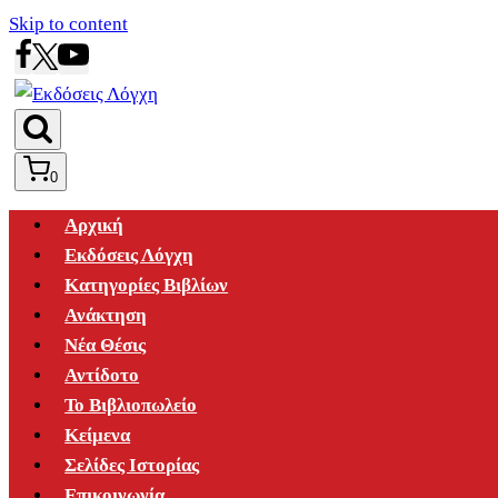
Skip to content
0
Αρχική
Εκδόσεις Λόγχη
Κατηγορίες Βιβλίων
Ανάκτηση
Νέα Θέσις
Αντίδοτο
Το Βιβλιοπωλείο
Κείμενα
Σελίδες Ιστορίας
Επικοινωνία