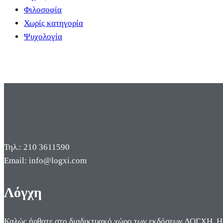
Φιλοσοφία
Χωρίς κατηγορία
Ψυχολογία
Τηλ.: 210 3611590
Email: info@logxi.com
Λόγχη
Καλώς ήρθατε στο διαδικτυακό χώρο των εκδόσεων ΛΟΓΧΗ. Η π