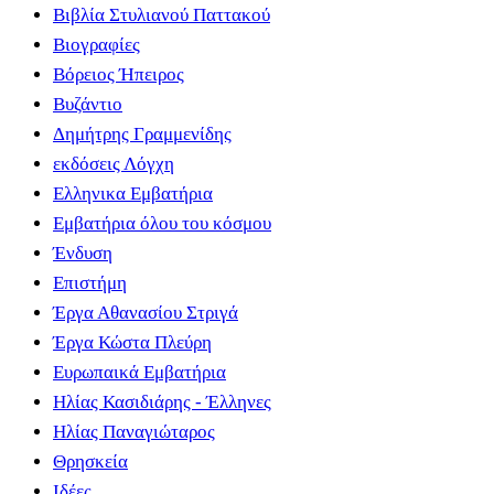
Βιβλία Στυλιανού Παττακού
Βιογραφίες
Βόρειος Ήπειρος
Βυζάντιο
Δημήτρης Γραμμενίδης
εκδόσεις Λόγχη
Ελληνικα Εμβατήρια
Εμβατήρια όλου του κόσμου
Ένδυση
Επιστήμη
Έργα Αθανασίου Στριγά
Έργα Κώστα Πλεύρη
Ευρωπαικά Εμβατήρια
Ηλίας Κασιδιάρης - Έλληνες
Ηλίας Παναγιώταρος
Θρησκεία
Ιδέες