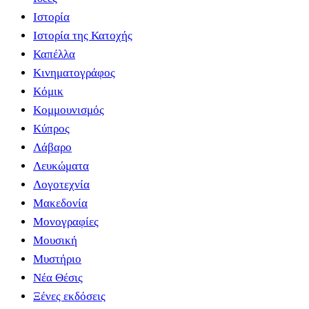
Ιστορία
Ιστορία της Κατοχής
Καπέλλα
Κινηματογράφος
Κόμικ
Κομμουνισμός
Κύπρος
Λάβαρο
Λευκώματα
Λογοτεχνία
Μακεδονία
Μονογραφίες
Μουσική
Μυστήριο
Νέα Θέσις
Ξένες εκδόσεις