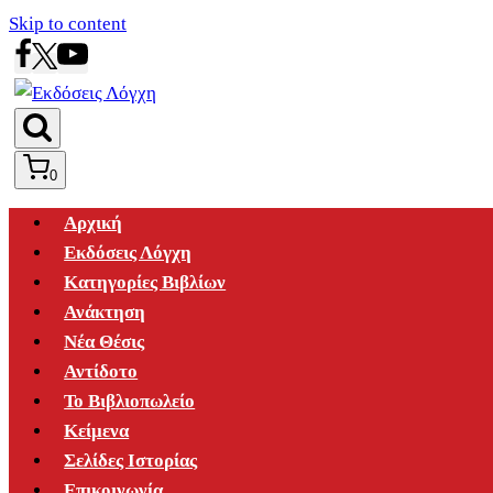
Skip to content
0
Αρχική
Εκδόσεις Λόγχη
Κατηγορίες Βιβλίων
Ανάκτηση
Νέα Θέσις
Αντίδοτο
Το Βιβλιοπωλείο
Κείμενα
Σελίδες Ιστορίας
Επικοινωνία