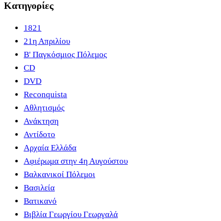
Κατηγορίες
1821
21η Απριλίου
B' Παγκόσμιος Πόλεμος
CD
DVD
Reconquista
Αθλητισμός
Ανάκτηση
Αντίδοτο
Αρχαία Ελλάδα
Αφιέρωμα στην 4η Αυγούστου
Βαλκανικοί Πόλεμοι
Βασιλεία
Βατικανό
Βιβλία Γεωργίου Γεωργαλά