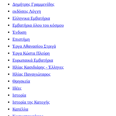
Δημήτρης Γραμμενίδης
εκδόσεις Λόγχη
Ελληνικα Εμβατήρια
Εμβατήρια όλου του κόσμου
Ένδυση
Επιστήμη
Έργα Αθανασίου Στριγά
Έργα Κώστα Πλεύρη
Ευρωπαικά Εμβατήρια
Ηλίας Κασιδιάρης - Έλληνες
Ηλίας Παναγιώταρος
Θρησκεία
Ιδέες
Ιστορία
Ιστορία της Κατοχής
Καπέλλα