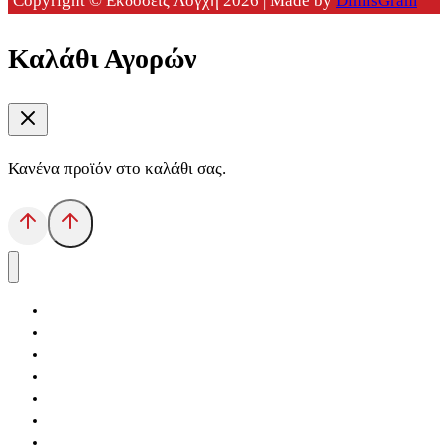
Copyright © Εκδόσεις Λόγχη 2026 | Made by
DimisGram
Καλάθι Αγορών
Κανένα προϊόν στο καλάθι σας.
Αρχική
Εκδόσεις Λόγχη
Κατηγορίες Βιβλίων
Ανάκτηση
Νέα Θέσις
Αντίδοτο
Το Βιβλιοπωλείο