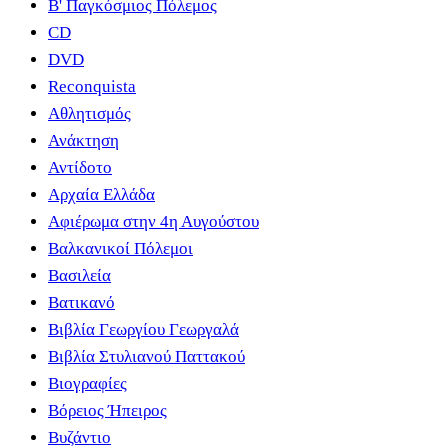
B' Παγκόσμιος Πόλεμος
CD
DVD
Reconquista
Αθλητισμός
Ανάκτηση
Αντίδοτο
Αρχαία Ελλάδα
Αφιέρωμα στην 4η Αυγούστου
Βαλκανικοί Πόλεμοι
Βασιλεία
Βατικανό
Βιβλία Γεωργίου Γεωργαλά
Βιβλία Στυλιανού Παττακού
Βιογραφίες
Βόρειος Ήπειρος
Βυζάντιο