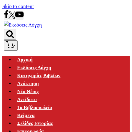
Skip to content
0
Αρχική
Εκδόσεις Λόγχη
Κατηγορίες Βιβλίων
Ανάκτηση
Νέα Θέσις
Αντίδοτο
Το Βιβλιοπωλείο
Κείμενα
Σελίδες Ιστορίας
Επικοινωνία