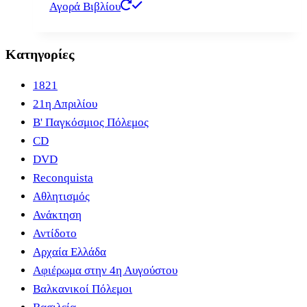
Αγορά Βιβλίου
Κατηγορίες
1821
21η Απριλίου
B' Παγκόσμιος Πόλεμος
CD
DVD
Reconquista
Αθλητισμός
Ανάκτηση
Αντίδοτο
Αρχαία Ελλάδα
Αφιέρωμα στην 4η Αυγούστου
Βαλκανικοί Πόλεμοι