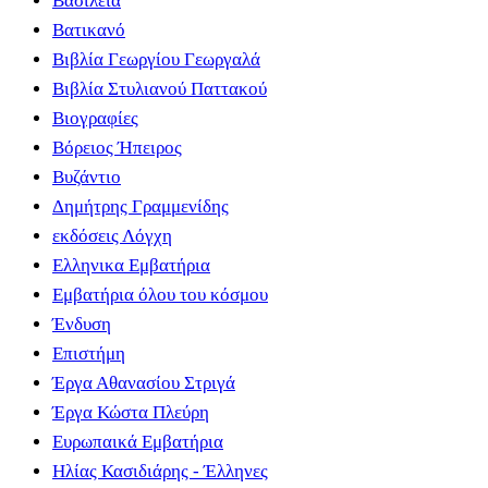
Βασιλεία
Βατικανό
Βιβλία Γεωργίου Γεωργαλά
Βιβλία Στυλιανού Παττακού
Βιογραφίες
Βόρειος Ήπειρος
Βυζάντιο
Δημήτρης Γραμμενίδης
εκδόσεις Λόγχη
Ελληνικα Εμβατήρια
Εμβατήρια όλου του κόσμου
Ένδυση
Επιστήμη
Έργα Αθανασίου Στριγά
Έργα Κώστα Πλεύρη
Ευρωπαικά Εμβατήρια
Ηλίας Κασιδιάρης - Έλληνες