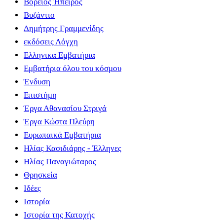
Βόρειος Ήπειρος
Βυζάντιο
Δημήτρης Γραμμενίδης
εκδόσεις Λόγχη
Ελληνικα Εμβατήρια
Εμβατήρια όλου του κόσμου
Ένδυση
Επιστήμη
Έργα Αθανασίου Στριγά
Έργα Κώστα Πλεύρη
Ευρωπαικά Εμβατήρια
Ηλίας Κασιδιάρης - Έλληνες
Ηλίας Παναγιώταρος
Θρησκεία
Ιδέες
Ιστορία
Ιστορία της Κατοχής