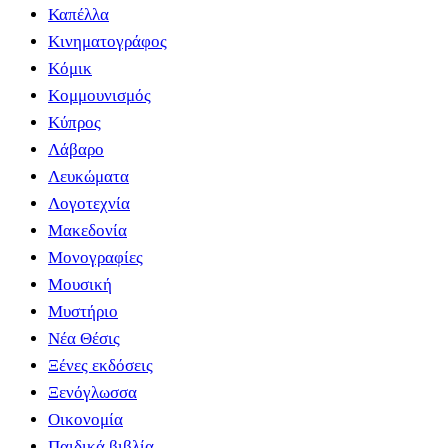
Καπέλλα
Κινηματογράφος
Κόμικ
Κομμουνισμός
Κύπρος
Λάβαρο
Λευκώματα
Λογοτεχνία
Μακεδονία
Μονογραφίες
Μουσική
Μυστήριο
Νέα Θέσις
Ξένες εκδόσεις
Ξενόγλωσσα
Οικονομία
Παιδικά βιβλία