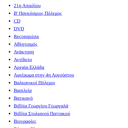
21η Απριλίου
B' Παγκόσμιος Πόλεμος
CD
DVD
Reconquista
Αθλητισμός
Ανάκτηση
Αντίδοτο
Αρχαία Ελλάδα
Αφιέρωμα στην 4η Αυγούστου
Βαλκανικοί Πόλεμοι
Βασιλεία
Βατικανό
Βιβλία Γεωργίου Γεωργαλά
Βιβλία Στυλιανού Παττακού
Βιογραφίες