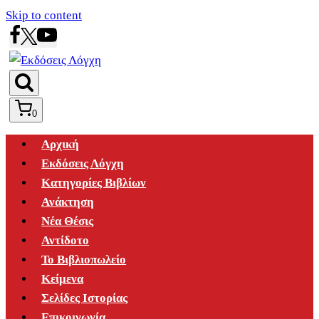
Skip to content
0
Αρχική
Εκδόσεις Λόγχη
Κατηγορίες Βιβλίων
Ανάκτηση
Νέα Θέσις
Αντίδοτο
Το Βιβλιοπωλείο
Κείμενα
Σελίδες Ιστορίας
Επικοινωνία