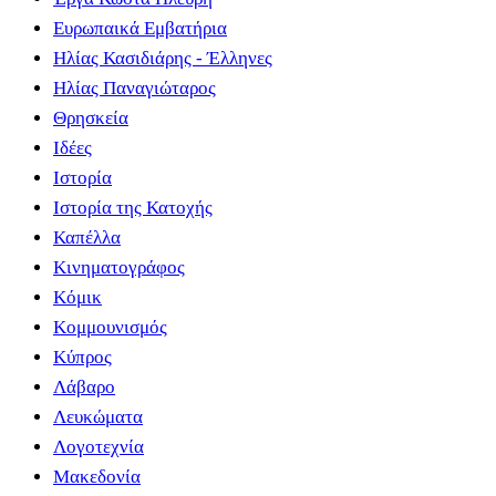
Ευρωπαικά Εμβατήρια
Ηλίας Κασιδιάρης - Έλληνες
Ηλίας Παναγιώταρος
Θρησκεία
Ιδέες
Ιστορία
Ιστορία της Κατοχής
Καπέλλα
Κινηματογράφος
Κόμικ
Κομμουνισμός
Κύπρος
Λάβαρο
Λευκώματα
Λογοτεχνία
Μακεδονία