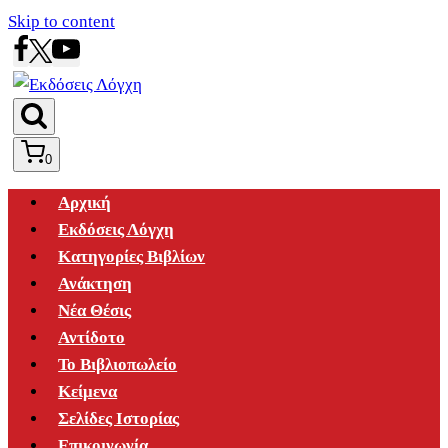
Skip to content
0
Αρχική
Εκδόσεις Λόγχη
Κατηγορίες Βιβλίων
Ανάκτηση
Νέα Θέσις
Αντίδοτο
Το Βιβλιοπωλείο
Κείμενα
Σελίδες Ιστορίας
Επικοινωνία