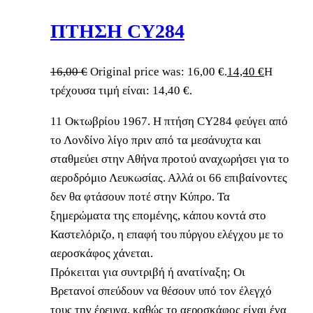
ΠΤΗΣΗ CY284
16,00
€
Original price was: 16,00 €.
14,40
€
Η
τρέχουσα τιμή είναι: 14,40 €.
11 Οκτωβρίου 1967. Η πτήση CY284 φεύγει από
το Λονδίνο λίγο πριν από τα μεσάνυχτα και
σταθμεύει στην Αθήνα προτού αναχωρήσει για το
αεροδρόμιο Λευκωσίας. Αλλά οι 66 επιβαίνοντες
δεν θα φτάσουν ποτέ στην Κύπρο. Τα
ξημερώματα της επομένης, κάπου κοντά στο
Καστελόριζο, η επαφή του πύργου ελέγχου με το
αεροσκάφος χάνεται.
Πρόκειται για συντριβή ή ανατίναξη; Οι
Βρετανοί σπεύδουν να θέσουν υπό τον έλεγχό
τους την έρευνα, καθώς το αεροσκάφος είναι ένα