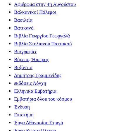
Αφιέρωμα στην 4η Αυγούστου
Βαλκανικοί Πόλεμοι
Βασιλεία
Βατικανό
Βιβλία Γεωργίου Γεωργαλά
Βιβλία Στυλιανού Παττακού
Βιογραφίες
Βόρειος Ήπειρος
Βυζάντιο
Δημήτρης Γραμμενίδης
εκδόσεις Λόγχη
Ελληνικα Εμβατήρια
Εμβατήρια όλου του κόσμου
Ένδυση
Επιστήμη
Έργα Αθανασίου Στριγά
Έργα Κώστα Πλεύρη