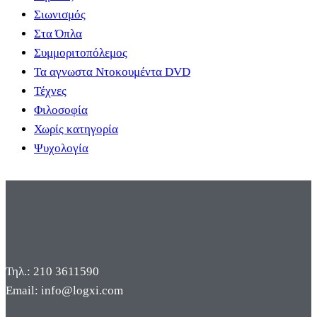
Σιωνισμός
Στα Όπλα
Συμμοριτοπόλεμος
Τα αγνωστα Ντοκουμέντα DVD
Τέχνες
Φιλοσοφία
Χωρίς κατηγορία
Ψυχολογία
Τηλ.: 210 3611590
Email: info@logxi.com