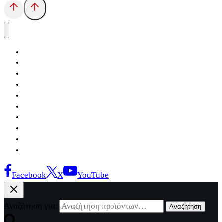
Αρχική
Εκδόσεις Λόγχη
Κατηγορίες Βιβλίων
Ανάκτηση
Νέα Θέσις
Αντίδοτο
Το Βιβλιοπωλείο
Κείμενα
Σελίδες Ιστορίας
Επικοινωνία
Facebook
X
YouTube
Αναζήτηση για:
Αναζήτηση