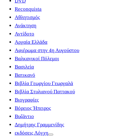
DVD
Reconquista
Αθλητισμός
Ανάκτηση
Αντίδοτο
Αρχαία Ελλάδα
Αφιέρωμα στην 4η Αυγούστου
Βαλκανικοί Πόλεμοι
Βασιλεία
Βατικανό
Βιβλία Γεωργίου Γεωργαλά
Βιβλία Στυλιανού Παττακού
Βιογραφίες
Βόρειος Ήπειρος
Βυζάντιο
Δημήτρης Γραμμενίδης
εκδόσεις Λόγχη