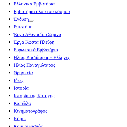
Ελληνικα Εμβατήρια
Εμβατήρια όλου του κόσμου
Ένδυση
Επιστήμη
Έργα Αθανασίου Στριγά
Έργα Κώστα Πλεύρη
Ευρωπαικά Εμβατήρια
Ηλίας Κασιδιάρης - Έλληνες
Ηλίας Παναγιώταρος
Θρησκεία
Ιδέες
Ιστορία
Ιστορία της Κατοχής
Καπέλλα
Κινηματογράφος
Κόμικ
Κομμουνισμός