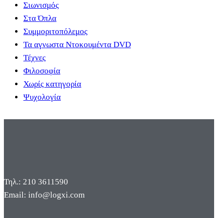
Σιωνισμός
Στα Όπλα
Συμμοριτοπόλεμος
Τα αγνωστα Ντοκουμέντα DVD
Τέχνες
Φιλοσοφία
Χωρίς κατηγορία
Ψυχολογία
Τηλ.: 210 3611590
Email: info@logxi.com