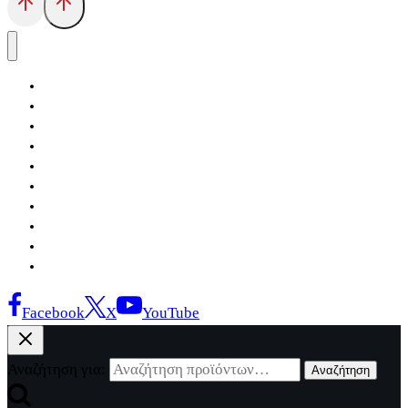
Αρχική
Εκδόσεις Λόγχη
Κατηγορίες Βιβλίων
Ανάκτηση
Νέα Θέσις
Αντίδοτο
Το Βιβλιοπωλείο
Κείμενα
Σελίδες Ιστορίας
Επικοινωνία
Facebook
X
YouTube
Αναζήτηση για:
Αναζήτηση