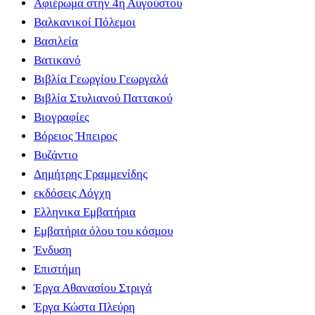
Αφιέρωμα στην 4η Αυγούστου
Βαλκανικοί Πόλεμοι
Βασιλεία
Βατικανό
Βιβλία Γεωργίου Γεωργαλά
Βιβλία Στυλιανού Παττακού
Βιογραφίες
Βόρειος Ήπειρος
Βυζάντιο
Δημήτρης Γραμμενίδης
εκδόσεις Λόγχη
Ελληνικα Εμβατήρια
Εμβατήρια όλου του κόσμου
Ένδυση
Επιστήμη
Έργα Αθανασίου Στριγά
Έργα Κώστα Πλεύρη