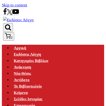
Skip to content
0
Αρχική
Εκδόσεις Λόγχη
Κατηγορίες Βιβλίων
Ανάκτηση
Νέα Θέσις
Αντίδοτο
Το Βιβλιοπωλείο
Κείμενα
Σελίδες Ιστορίας
Επικοινωνία