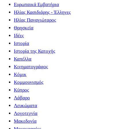
Ευρωπαικά Εμβατήρια
Ηλίας Κασιδιάρης - Έλληνες
Ηλίας Παναγιώταρος
Θρησκεία
Ιδέες
Ιστορία
Ιστορία της Κατοχής
Καπέλλα
Κινηματογράφος
Κόμικ
Κομμουνισμός
Κύπρος
Λάβαρο
Λευκώματα
Λογοτεχνία
Μακεδονία
Μονογραφίες