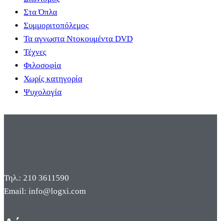
Στα Όπλα
Συμμοριτοπόλεμος
Τα αγνωστα Ντοκουμέντα DVD
Τέχνες
Φιλοσοφία
Χωρίς κατηγορία
Ψυχολογία
Τηλ.: 210 3611590
Email: info@logxi.com