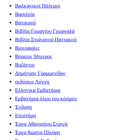
Βαλκανικοί Πόλεμοι
Βασιλεία
Βατικανό
Βιβλία Γεωργίου Γεωργαλά
Βιβλία Στυλιανού Παττακού
Βιογραφίες
Βόρειος Ήπειρος
Βυζάντιο
Δημήτρης Γραμμενίδης
εκδόσεις Λόγχη
Ελληνικα Εμβατήρια
Εμβατήρια όλου του κόσμου
Ένδυση
Επιστήμη
Έργα Αθανασίου Στριγά
Έργα Κώστα Πλεύρη