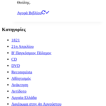
Θούλης.
Αγορά Βιβλίου
Κατηγορίες
1821
21η Απριλίου
B' Παγκόσμιος Πόλεμος
CD
DVD
Reconquista
Αθλητισμός
Ανάκτηση
Αντίδοτο
Αρχαία Ελλάδα
Αφιέρωμα στην 4η Αυγούστου