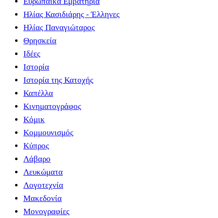
Ευρωπαικά Εμβατήρια
Ηλίας Κασιδιάρης - Έλληνες
Ηλίας Παναγιώταρος
Θρησκεία
Ιδέες
Ιστορία
Ιστορία της Κατοχής
Καπέλλα
Κινηματογράφος
Κόμικ
Κομμουνισμός
Κύπρος
Λάβαρο
Λευκώματα
Λογοτεχνία
Μακεδονία
Μονογραφίες