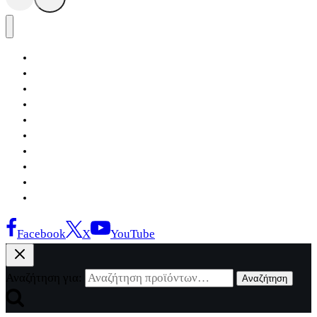
Αρχική
Εκδόσεις Λόγχη
Κατηγορίες Βιβλίων
Ανάκτηση
Νέα Θέσις
Αντίδοτο
Το Βιβλιοπωλείο
Κείμενα
Σελίδες Ιστορίας
Επικοινωνία
Facebook
X
YouTube
Αναζήτηση για:
Αναζήτηση