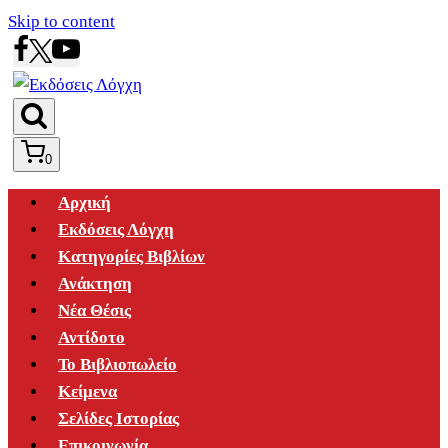
Skip to content
0
Αρχική
Εκδόσεις Λόγχη
Κατηγορίες Βιβλίων
Ανάκτηση
Νέα Θέσις
Αντίδοτο
Το Βιβλιοπωλείο
Κείμενα
Σελίδες Ιστορίας
Επικοινωνία