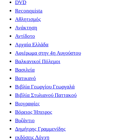
DVD
Reconquista
Αθλητισμός
Ανάκτηση
Αντίδοτο
Αρχαία Ελλάδα
Αφιέρωμα στην 4η Αυγούστου
Βαλκανικοί Πόλεμοι
Βασιλεία
Βατικανό
Βιβλία Γεωργίου Γεωργαλά
Βιβλία Στυλιανού Παττακού
Βιογραφίες
Βόρειος Ήπειρος
Βυζάντιο
Δημήτρης Γραμμενίδης
εκδόσεις Λόγχη