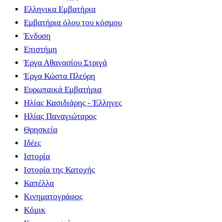
Ελληνικα Εμβατήρια
Εμβατήρια όλου του κόσμου
Ένδυση
Επιστήμη
Έργα Αθανασίου Στριγά
Έργα Κώστα Πλεύρη
Ευρωπαικά Εμβατήρια
Ηλίας Κασιδιάρης - Έλληνες
Ηλίας Παναγιώταρος
Θρησκεία
Ιδέες
Ιστορία
Ιστορία της Κατοχής
Καπέλλα
Κινηματογράφος
Κόμικ