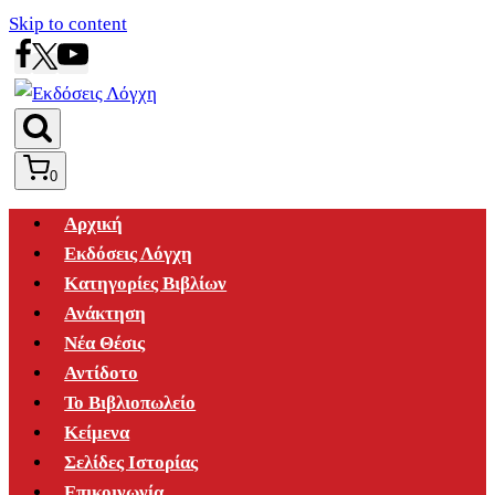
Skip to content
0
Αρχική
Εκδόσεις Λόγχη
Κατηγορίες Βιβλίων
Ανάκτηση
Νέα Θέσις
Αντίδοτο
Το Βιβλιοπωλείο
Κείμενα
Σελίδες Ιστορίας
Επικοινωνία