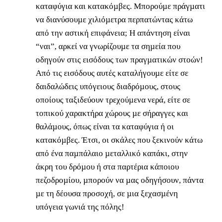
καταφύγια και κατακόµβες. Μπορούµε πράγµατι
να διανύσουµε χιλιόµετρα περπατώντας κάτω
από την αστική επιφάνεια; Η απάντηση είναι
“ναι”, αρκεί να γνωρίζουµε τα σηµεία που
οδηγούν στις εισόδους των πραγµατικών στοών!
Από τις εισόδους αυτές καταλήγουµε είτε σε
δαιδαλώδεις υπόγειους διαδρόµους, στους
οποίους ταξιδεύουν τρεχούµενα νερά, είτε σε
τοπικού χαρακτήρα χώρους µε σήραγγες και
θαλάµους, όπως είναι τα καταφύγια ή οι
κατακόµβες. Έτσι, οι σκάλες που ξεκινούν κάτω
από ένα παµπάλαιο µεταλλικό καπάκι, στην
άκρη του δρόµου ή στα παρτέρια κάποιου
πεζοδροµίου, µπορούν να µας οδηγήσουν, πάντα
µε τη δέουσα προσοχή, σε µια ξεχασµένη
υπόγεια γωνιά της πόλης!