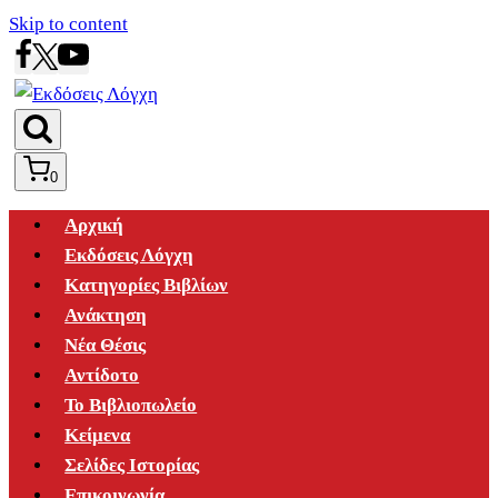
Skip to content
0
Αρχική
Εκδόσεις Λόγχη
Κατηγορίες Βιβλίων
Ανάκτηση
Νέα Θέσις
Αντίδοτο
Το Βιβλιοπωλείο
Κείμενα
Σελίδες Ιστορίας
Επικοινωνία