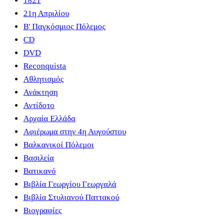
1821
21η Απριλίου
B' Παγκόσμιος Πόλεμος
CD
DVD
Reconquista
Αθλητισμός
Ανάκτηση
Αντίδοτο
Αρχαία Ελλάδα
Αφιέρωμα στην 4η Αυγούστου
Βαλκανικοί Πόλεμοι
Βασιλεία
Βατικανό
Βιβλία Γεωργίου Γεωργαλά
Βιβλία Στυλιανού Παττακού
Βιογραφίες