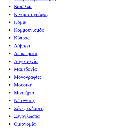
Καπέλλα
Κινηματογράφος
Κόμικ
Κομμουνισμός
Κύπρος
Λάβαρο
Λευκώματα
Λογοτεχνία
Μακεδονία
Μονογραφίες
Μουσική
Μυστήριο
Νέα Θέσις
Ξένες εκδόσεις
Ξενόγλωσσα
Οικονομία