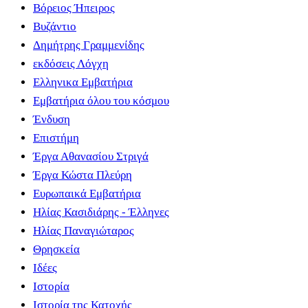
Βόρειος Ήπειρος
Βυζάντιο
Δημήτρης Γραμμενίδης
εκδόσεις Λόγχη
Ελληνικα Εμβατήρια
Εμβατήρια όλου του κόσμου
Ένδυση
Επιστήμη
Έργα Αθανασίου Στριγά
Έργα Κώστα Πλεύρη
Ευρωπαικά Εμβατήρια
Ηλίας Κασιδιάρης - Έλληνες
Ηλίας Παναγιώταρος
Θρησκεία
Ιδέες
Ιστορία
Ιστορία της Κατοχής