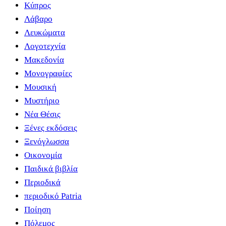
Κύπρος
Λάβαρο
Λευκώματα
Λογοτεχνία
Μακεδονία
Μονογραφίες
Μουσική
Μυστήριο
Νέα Θέσις
Ξένες εκδόσεις
Ξενόγλωσσα
Οικονομία
Παιδικά βιβλία
Περιοδικά
περιοδικό Patria
Ποίηση
Πόλεμος