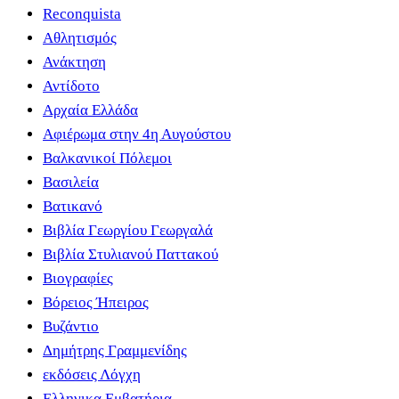
Reconquista
Αθλητισμός
Ανάκτηση
Αντίδοτο
Αρχαία Ελλάδα
Αφιέρωμα στην 4η Αυγούστου
Βαλκανικοί Πόλεμοι
Βασιλεία
Βατικανό
Βιβλία Γεωργίου Γεωργαλά
Βιβλία Στυλιανού Παττακού
Βιογραφίες
Βόρειος Ήπειρος
Βυζάντιο
Δημήτρης Γραμμενίδης
εκδόσεις Λόγχη
Ελληνικα Εμβατήρια