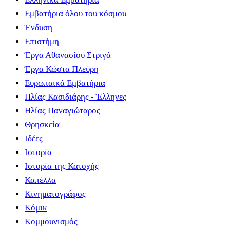
Εμβατήρια όλου του κόσμου
Ένδυση
Επιστήμη
Έργα Αθανασίου Στριγά
Έργα Κώστα Πλεύρη
Ευρωπαικά Εμβατήρια
Ηλίας Κασιδιάρης - Έλληνες
Ηλίας Παναγιώταρος
Θρησκεία
Ιδέες
Ιστορία
Ιστορία της Κατοχής
Καπέλλα
Κινηματογράφος
Κόμικ
Κομμουνισμός