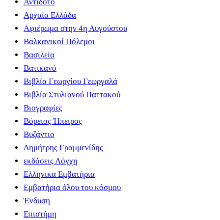
Αντίδοτο
Αρχαία Ελλάδα
Αφιέρωμα στην 4η Αυγούστου
Βαλκανικοί Πόλεμοι
Βασιλεία
Βατικανό
Βιβλία Γεωργίου Γεωργαλά
Βιβλία Στυλιανού Παττακού
Βιογραφίες
Βόρειος Ήπειρος
Βυζάντιο
Δημήτρης Γραμμενίδης
εκδόσεις Λόγχη
Ελληνικα Εμβατήρια
Εμβατήρια όλου του κόσμου
Ένδυση
Επιστήμη