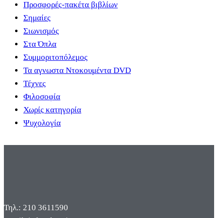
Προσφορές-πακέτα βιβλίων
Σημαίες
Σιωνισμός
Στα Όπλα
Συμμοριτοπόλεμος
Τα αγνωστα Ντοκουμέντα DVD
Τέχνες
Φιλοσοφία
Χωρίς κατηγορία
Ψυχολογία
Τηλ.: 210 3611590