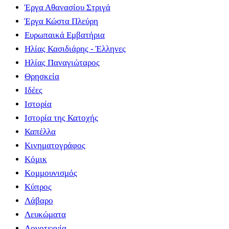
Έργα Αθανασίου Στριγά
Έργα Κώστα Πλεύρη
Ευρωπαικά Εμβατήρια
Ηλίας Κασιδιάρης - Έλληνες
Ηλίας Παναγιώταρος
Θρησκεία
Ιδέες
Ιστορία
Ιστορία της Κατοχής
Καπέλλα
Κινηματογράφος
Κόμικ
Κομμουνισμός
Κύπρος
Λάβαρο
Λευκώματα
Λογοτεχνία