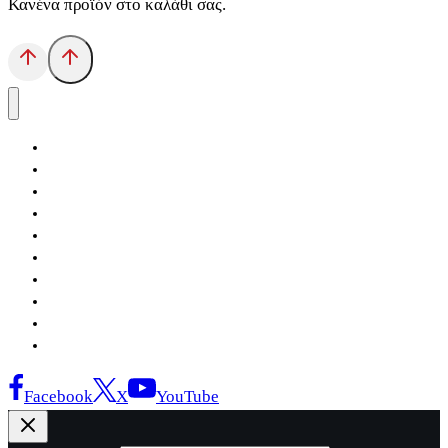
Κανένα προϊόν στο καλάθι σας.
Αρχική
Εκδόσεις Λόγχη
Κατηγορίες Βιβλίων
Ανάκτηση
Νέα Θέσις
Αντίδοτο
Το Βιβλιοπωλείο
Κείμενα
Σελίδες Ιστορίας
Επικοινωνία
Facebook
X
YouTube