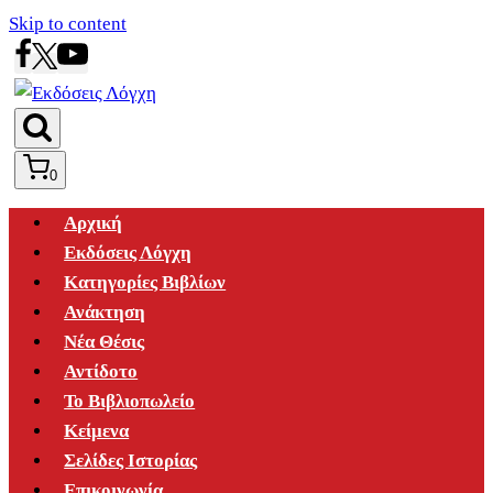
Skip to content
0
Αρχική
Εκδόσεις Λόγχη
Κατηγορίες Βιβλίων
Ανάκτηση
Νέα Θέσις
Αντίδοτο
Το Βιβλιοπωλείο
Κείμενα
Σελίδες Ιστορίας
Επικοινωνία