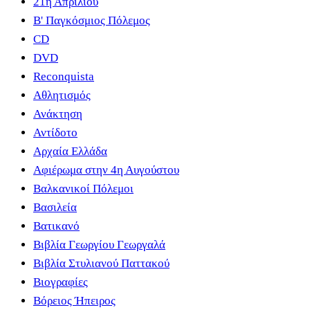
21η Απριλίου
B' Παγκόσμιος Πόλεμος
CD
DVD
Reconquista
Αθλητισμός
Ανάκτηση
Αντίδοτο
Αρχαία Ελλάδα
Αφιέρωμα στην 4η Αυγούστου
Βαλκανικοί Πόλεμοι
Βασιλεία
Βατικανό
Βιβλία Γεωργίου Γεωργαλά
Βιβλία Στυλιανού Παττακού
Βιογραφίες
Βόρειος Ήπειρος