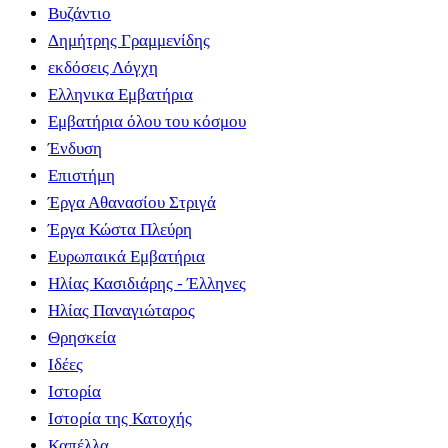
Βυζάντιο
Δημήτρης Γραμμενίδης
εκδόσεις Λόγχη
Ελληνικα Εμβατήρια
Εμβατήρια όλου του κόσμου
Ένδυση
Επιστήμη
Έργα Αθανασίου Στριγά
Έργα Κώστα Πλεύρη
Ευρωπαικά Εμβατήρια
Ηλίας Κασιδιάρης - Έλληνες
Ηλίας Παναγιώταρος
Θρησκεία
Ιδέες
Ιστορία
Ιστορία της Κατοχής
Καπέλλα