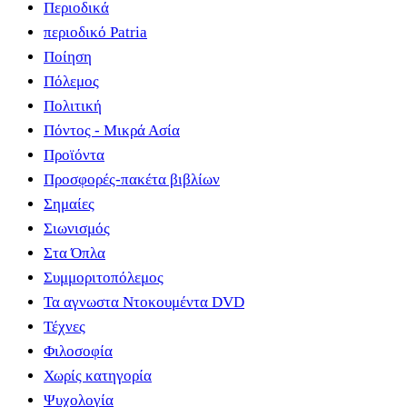
Περιοδικά
περιοδικό Patria
Ποίηση
Πόλεμος
Πολιτική
Πόντος - Μικρά Ασία
Προϊόντα
Προσφορές-πακέτα βιβλίων
Σημαίες
Σιωνισμός
Στα Όπλα
Συμμοριτοπόλεμος
Τα αγνωστα Ντοκουμέντα DVD
Τέχνες
Φιλοσοφία
Χωρίς κατηγορία
Ψυχολογία