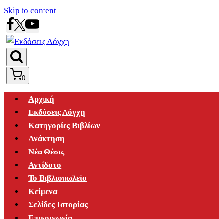
Skip to content
0
Αρχική
Εκδόσεις Λόγχη
Κατηγορίες Βιβλίων
Ανάκτηση
Νέα Θέσις
Αντίδοτο
Το Βιβλιοπωλείο
Κείμενα
Σελίδες Ιστορίας
Επικοινωνία