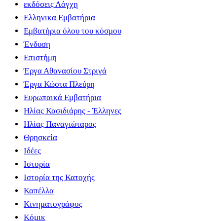
εκδόσεις Λόγχη
Ελληνικα Εμβατήρια
Εμβατήρια όλου του κόσμου
Ένδυση
Επιστήμη
Έργα Αθανασίου Στριγά
Έργα Κώστα Πλεύρη
Ευρωπαικά Εμβατήρια
Ηλίας Κασιδιάρης - Έλληνες
Ηλίας Παναγιώταρος
Θρησκεία
Ιδέες
Ιστορία
Ιστορία της Κατοχής
Καπέλλα
Κινηματογράφος
Κόμικ