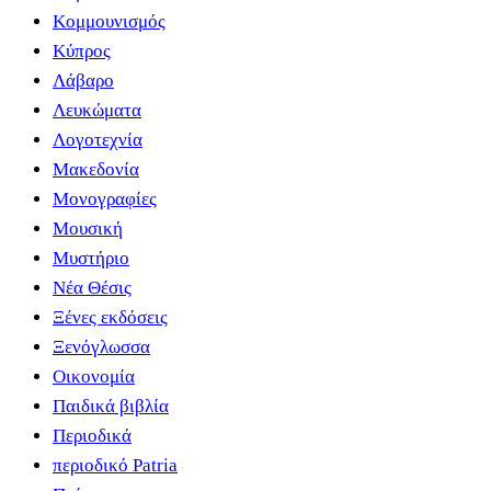
Κομμουνισμός
Κύπρος
Λάβαρο
Λευκώματα
Λογοτεχνία
Μακεδονία
Μονογραφίες
Μουσική
Μυστήριο
Νέα Θέσις
Ξένες εκδόσεις
Ξενόγλωσσα
Οικονομία
Παιδικά βιβλία
Περιοδικά
περιοδικό Patria