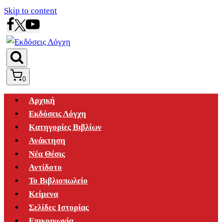
Skip to content
0
Αρχική
Εκδόσεις Λόγχη
Κατηγορίες Βιβλίων
Ανάκτηση
Νέα Θέσις
Αντίδοτο
Το Βιβλιοπωλείο
Κείμενα
Σελίδες Ιστορίας
Επικοινωνία