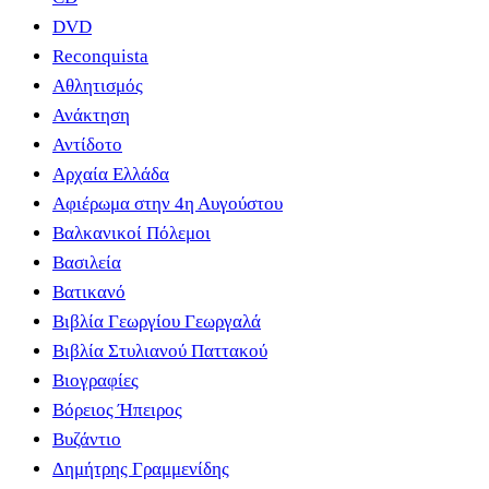
DVD
Reconquista
Αθλητισμός
Ανάκτηση
Αντίδοτο
Αρχαία Ελλάδα
Αφιέρωμα στην 4η Αυγούστου
Βαλκανικοί Πόλεμοι
Βασιλεία
Βατικανό
Βιβλία Γεωργίου Γεωργαλά
Βιβλία Στυλιανού Παττακού
Βιογραφίες
Βόρειος Ήπειρος
Βυζάντιο
Δημήτρης Γραμμενίδης