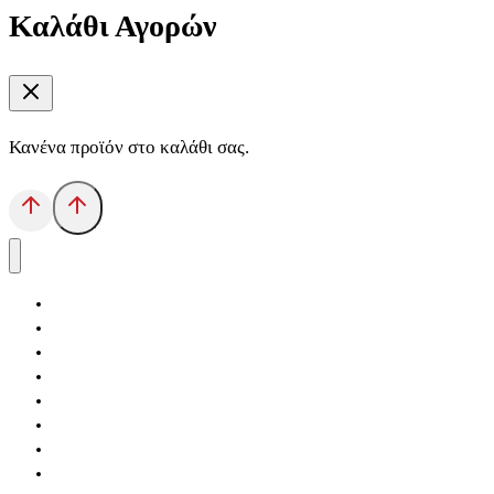
Καλάθι Αγορών
Κανένα προϊόν στο καλάθι σας.
Αρχική
Εκδόσεις Λόγχη
Κατηγορίες Βιβλίων
Ανάκτηση
Νέα Θέσις
Αντίδοτο
Το Βιβλιοπωλείο
Κείμενα