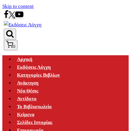
Skip to content
0
Αρχική
Εκδόσεις Λόγχη
Κατηγορίες Βιβλίων
Ανάκτηση
Νέα Θέσις
Αντίδοτο
Το Βιβλιοπωλείο
Κείμενα
Σελίδες Ιστορίας
Επικοινωνία