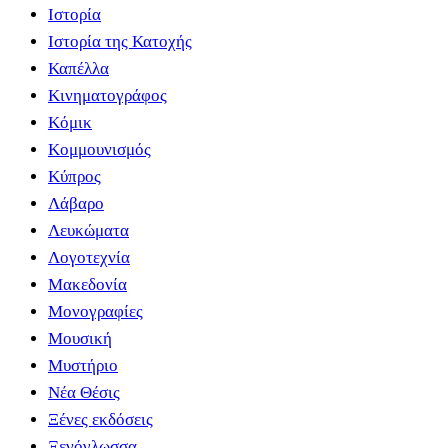
Ιστορία
Ιστορία της Κατοχής
Καπέλλα
Κινηματογράφος
Κόμικ
Κομμουνισμός
Κύπρος
Λάβαρο
Λευκώματα
Λογοτεχνία
Μακεδονία
Μονογραφίες
Μουσική
Μυστήριο
Νέα Θέσις
Ξένες εκδόσεις
Ξενόγλωσσα