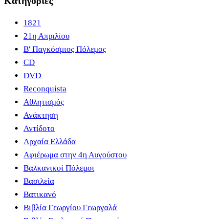
Κατηγορίες
1821
21η Απριλίου
B' Παγκόσμιος Πόλεμος
CD
DVD
Reconquista
Αθλητισμός
Ανάκτηση
Αντίδοτο
Αρχαία Ελλάδα
Αφιέρωμα στην 4η Αυγούστου
Βαλκανικοί Πόλεμοι
Βασιλεία
Βατικανό
Βιβλία Γεωργίου Γεωργαλά