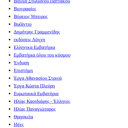
Βιβλία Στυλιανού Παττακού
Βιογραφίες
Βόρειος Ήπειρος
Βυζάντιο
Δημήτρης Γραμμενίδης
εκδόσεις Λόγχη
Ελληνικα Εμβατήρια
Εμβατήρια όλου του κόσμου
Ένδυση
Επιστήμη
Έργα Αθανασίου Στριγά
Έργα Κώστα Πλεύρη
Ευρωπαικά Εμβατήρια
Ηλίας Κασιδιάρης - Έλληνες
Ηλίας Παναγιώταρος
Θρησκεία
Ιδέες