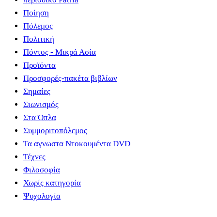
Ποίηση
Πόλεμος
Πολιτική
Πόντος - Μικρά Ασία
Προϊόντα
Προσφορές-πακέτα βιβλίων
Σημαίες
Σιωνισμός
Στα Όπλα
Συμμοριτοπόλεμος
Τα αγνωστα Ντοκουμέντα DVD
Τέχνες
Φιλοσοφία
Χωρίς κατηγορία
Ψυχολογία