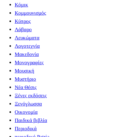
Κόμικ
Κομμουνισμός
Κύπρος
Λάβαρο
Λευκώματα
Λογοτεχνία
Μακεδονία
Μονογραφίες
Μουσική
Μυστήριο
Νέα Θέσις
Ξένες εκδόσεις
Ξενόγλωσσα
Οικονομία
Παιδικά βιβλία
Περιοδικά
περιοδικό Patria