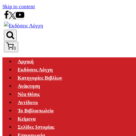
Skip to content
0
Αρχική
Εκδόσεις Λόγχη
Κατηγορίες Βιβλίων
Ανάκτηση
Νέα Θέσις
Αντίδοτο
Το Βιβλιοπωλείο
Κείμενα
Σελίδες Ιστορίας
Επικοινωνία