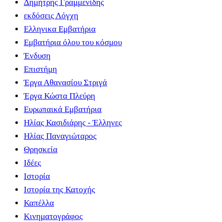
Δημήτρης Γραμμενίδης
εκδόσεις Λόγχη
Ελληνικα Εμβατήρια
Εμβατήρια όλου του κόσμου
Ένδυση
Επιστήμη
Έργα Αθανασίου Στριγά
Έργα Κώστα Πλεύρη
Ευρωπαικά Εμβατήρια
Ηλίας Κασιδιάρης - Έλληνες
Ηλίας Παναγιώταρος
Θρησκεία
Ιδέες
Ιστορία
Ιστορία της Κατοχής
Καπέλλα
Κινηματογράφος