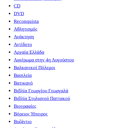
CD
DVD
Reconquista
Αθλητισμός
Ανάκτηση
Αντίδοτο
Αρχαία Ελλάδα
Αφιέρωμα στην 4η Αυγούστου
Βαλκανικοί Πόλεμοι
Βασιλεία
Βατικανό
Βιβλία Γεωργίου Γεωργαλά
Βιβλία Στυλιανού Παττακού
Βιογραφίες
Βόρειος Ήπειρος
Βυζάντιο