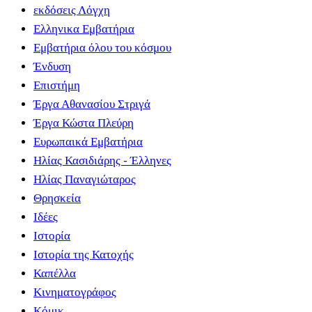
εκδόσεις Λόγχη
Ελληνικα Εμβατήρια
Εμβατήρια όλου του κόσμου
Ένδυση
Επιστήμη
Έργα Αθανασίου Στριγά
Έργα Κώστα Πλεύρη
Ευρωπαικά Εμβατήρια
Ηλίας Κασιδιάρης - Έλληνες
Ηλίας Παναγιώταρος
Θρησκεία
Ιδέες
Ιστορία
Ιστορία της Κατοχής
Καπέλλα
Κινηματογράφος
Κόμικ