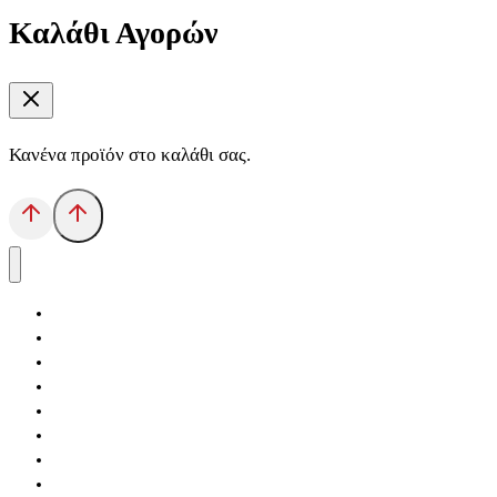
Καλάθι Αγορών
Κανένα προϊόν στο καλάθι σας.
Αρχική
Εκδόσεις Λόγχη
Κατηγορίες Βιβλίων
Ανάκτηση
Νέα Θέσις
Αντίδοτο
Το Βιβλιοπωλείο
Κείμενα