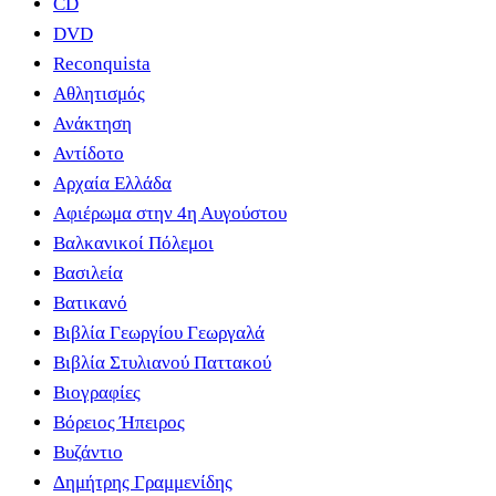
CD
DVD
Reconquista
Αθλητισμός
Ανάκτηση
Αντίδοτο
Αρχαία Ελλάδα
Αφιέρωμα στην 4η Αυγούστου
Βαλκανικοί Πόλεμοι
Βασιλεία
Βατικανό
Βιβλία Γεωργίου Γεωργαλά
Βιβλία Στυλιανού Παττακού
Βιογραφίες
Βόρειος Ήπειρος
Βυζάντιο
Δημήτρης Γραμμενίδης