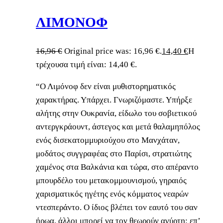
ΛΙΜΟΝΟΦ
16,96
€
Original price was: 16,96 €.
14,40
€
Η
τρέχουσα τιμή είναι: 14,40 €.
“Ο Λιμόνοφ δεν είναι μυθιστορηματικός
χαρακτήρας. Υπάρχει. Γνωριζόμαστε. Υπήρξε
αλήτης στην Ουκρανία, είδωλο του σοβιετικού
αντεργκράουντ, άστεγος και μετά θαλαμηπόλος
ενός δισεκατομμυριούχου στο Μανχάταν,
μοδάτος συγγραφέας στο Παρίσι, στρατιώτης
χαμένος στα Βαλκάνια και τώρα, στο απέραντο
μπουρδέλο του μετακομμουνισμού, γηραιός
χαρισματικός ηγέτης ενός κόμματος νεαρών
ντεσπεράντο. Ο ίδιος βλέπει τον εαυτό του σαν
ήρωα, άλλοι μπορεί να τον θεωρούν αγύρτη: επ’