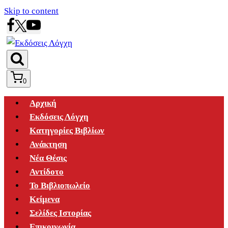
Skip to content
0
Αρχική
Εκδόσεις Λόγχη
Κατηγορίες Βιβλίων
Ανάκτηση
Νέα Θέσις
Αντίδοτο
Το Βιβλιοπωλείο
Κείμενα
Σελίδες Ιστορίας
Επικοινωνία