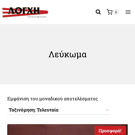
Skip
to
0
content
Λεύκωμα
Εμφάνιση του μοναδικού αποτελέσματος
Προσφορά!