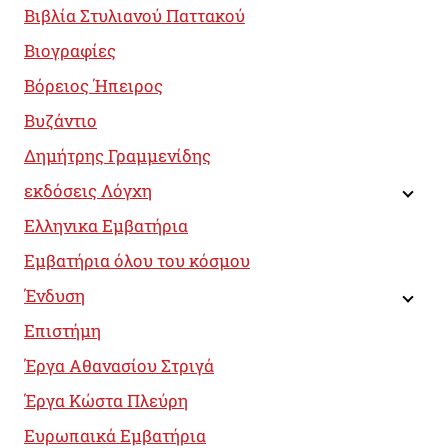
Βιβλία Στυλιανού Παττακού
Βιογραφίες
Βόρειος Ήπειρος
Βυζάντιο
Δημήτρης Γραμμενίδης
εκδόσεις Λόγχη
Ελληνικα Εμβατήρια
Εμβατήρια όλου του κόσμου
Ένδυση
Επιστήμη
Έργα Αθανασίου Στριγά
Έργα Κώστα Πλεύρη
Ευρωπαικά Εμβατήρια