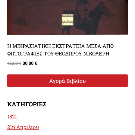
Η ΜΙΚΡΑΣΙΑΤΙΚΗ ΕΚΣΤΡΑΤΕΙΑ ΜΕΣΑ ΑΠΟ
ΦΩΤΟΓΡΑΦΙΕΣ ΤΟΥ ΘΕΟΔΩΡΟΥ ΝΙΚΟΛΕΡΗ
Original
Η
45,00
€
30,00
€
price
τρέχουσα
was:
τιμή
Αγορά Βιβλίου
45,00 €.
είναι:
30,00 €.
ΚΑΤΗΓΟΡΊΕΣ
1821
21η Απριλίου