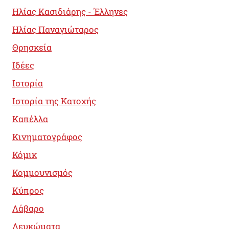
Ηλίας Κασιδιάρης - Έλληνες
Ηλίας Παναγιώταρος
Θρησκεία
Ιδέες
Ιστορία
Ιστορία της Κατοχής
Καπέλλα
Κινηματογράφος
Κόμικ
Κομμουνισμός
Κύπρος
Λάβαρο
Λευκώματα