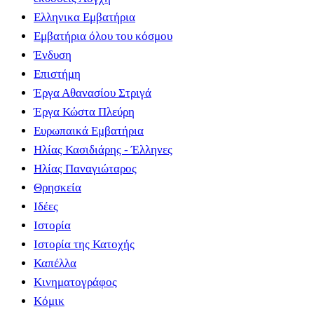
Ελληνικα Εμβατήρια
Εμβατήρια όλου του κόσμου
Ένδυση
Επιστήμη
Έργα Αθανασίου Στριγά
Έργα Κώστα Πλεύρη
Ευρωπαικά Εμβατήρια
Ηλίας Κασιδιάρης - Έλληνες
Ηλίας Παναγιώταρος
Θρησκεία
Ιδέες
Ιστορία
Ιστορία της Κατοχής
Καπέλλα
Κινηματογράφος
Κόμικ