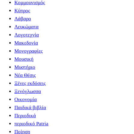
Κομμουνισμός
Κύπρος
Λάβαρο
Λευκώματα
Λογοτεχνία
Μακεδονία
Μονογραφίες
Μουσική
Μυστήριο
Νέα Θέσις
Ξένες εκδόσεις
Ξενόγλωσσα
Οικονομία
Παιδικά βιβλία
Περιοδικά
περιοδικό Patria
Ποίηση