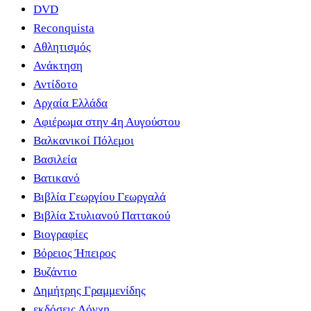
DVD
Reconquista
Αθλητισμός
Ανάκτηση
Αντίδοτο
Αρχαία Ελλάδα
Αφιέρωμα στην 4η Αυγούστου
Βαλκανικοί Πόλεμοι
Βασιλεία
Βατικανό
Βιβλία Γεωργίου Γεωργαλά
Βιβλία Στυλιανού Παττακού
Βιογραφίες
Βόρειος Ήπειρος
Βυζάντιο
Δημήτρης Γραμμενίδης
εκδόσεις Λόγχη