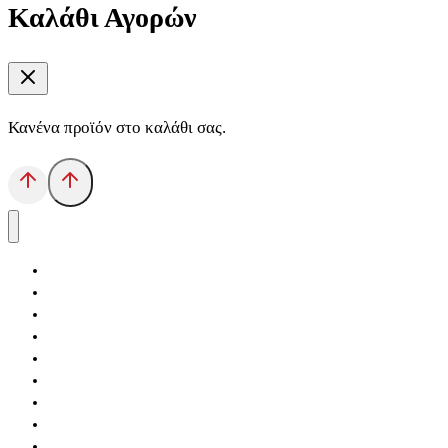
Καλάθι Αγορών
Κανένα προϊόν στο καλάθι σας.
Αρχική
Εκδόσεις Λόγχη
Κατηγορίες Βιβλίων
Ανάκτηση
Νέα Θέσις
Αντίδοτο
Το Βιβλιοπωλείο
Κείμενα
Σελίδες Ιστορίας