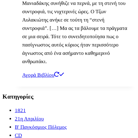
Μανιαδάκης συνήθιζε να περνά, με τη στενή του
συντροφιά, τις νυχτερινές ώρες. Ο Τζων
Αυλακιώτης ανήκε σε τούτη τη “στενή
συντροφιά”. […] Μα ας τα βάλουμε τα πράγματα
σε μια σειρά. Τότε το συνειδητοποίησα πως ο
πασίγνωστος αυτός κύριος ήταν περισσότερο
άγνωστος από ένα ασήμαντο καθημερινό
ανθρωπάκι.
Αγορά Βιβλίου
Κατηγορίες
1821
21η Απριλίου
B' Παγκόσμιος Πόλεμος
CD