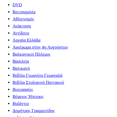
DVD
Reconquista
Αθλητισμός
Ανάκτηση
Αντίδοτο
Αρχαία Ελλάδα
Αφιέρωμα στην 4η Αυγούστου
Βαλκανικοί Πόλεμοι
Βασιλεία
Βατικανό
Βιβλία Γεωργίου Γεωργαλά
Βιβλία Στυλιανού Παττακού
Βιογραφίες
Βόρειος Ήπειρος
Βυζάντιο
Δημήτρης Γραμμενίδης