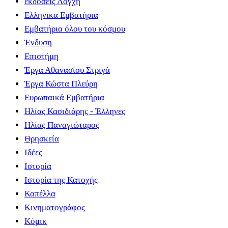
εκδόσεις Λόγχη
Ελληνικα Εμβατήρια
Εμβατήρια όλου του κόσμου
Ένδυση
Επιστήμη
Έργα Αθανασίου Στριγά
Έργα Κώστα Πλεύρη
Ευρωπαικά Εμβατήρια
Ηλίας Κασιδιάρης - Έλληνες
Ηλίας Παναγιώταρος
Θρησκεία
Ιδέες
Ιστορία
Ιστορία της Κατοχής
Καπέλλα
Κινηματογράφος
Κόμικ