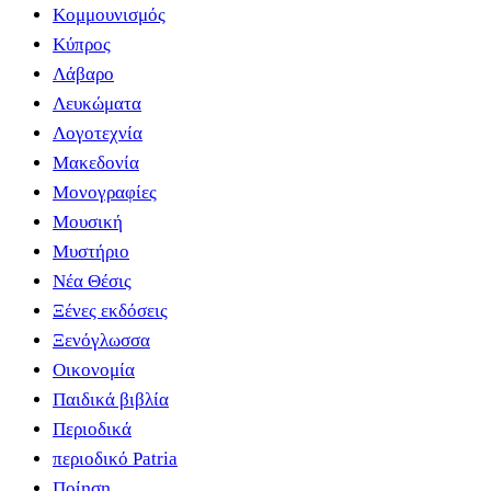
Κομμουνισμός
Κύπρος
Λάβαρο
Λευκώματα
Λογοτεχνία
Μακεδονία
Μονογραφίες
Μουσική
Μυστήριο
Νέα Θέσις
Ξένες εκδόσεις
Ξενόγλωσσα
Οικονομία
Παιδικά βιβλία
Περιοδικά
περιοδικό Patria
Ποίηση