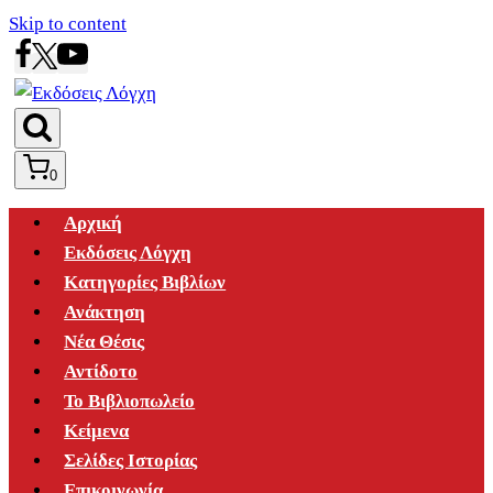
Skip to content
0
Αρχική
Εκδόσεις Λόγχη
Κατηγορίες Βιβλίων
Ανάκτηση
Νέα Θέσις
Αντίδοτο
Το Βιβλιοπωλείο
Κείμενα
Σελίδες Ιστορίας
Επικοινωνία