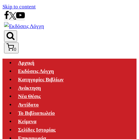
Skip to content
0
Αρχική
Εκδόσεις Λόγχη
Κατηγορίες Βιβλίων
Ανάκτηση
Νέα Θέσις
Αντίδοτο
Το Βιβλιοπωλείο
Κείμενα
Σελίδες Ιστορίας
Επικοινωνία