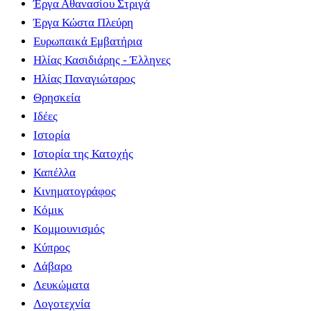
Έργα Αθανασίου Στριγά
Έργα Κώστα Πλεύρη
Ευρωπαικά Εμβατήρια
Ηλίας Κασιδιάρης - Έλληνες
Ηλίας Παναγιώταρος
Θρησκεία
Ιδέες
Ιστορία
Ιστορία της Κατοχής
Καπέλλα
Κινηματογράφος
Κόμικ
Κομμουνισμός
Κύπρος
Λάβαρο
Λευκώματα
Λογοτεχνία