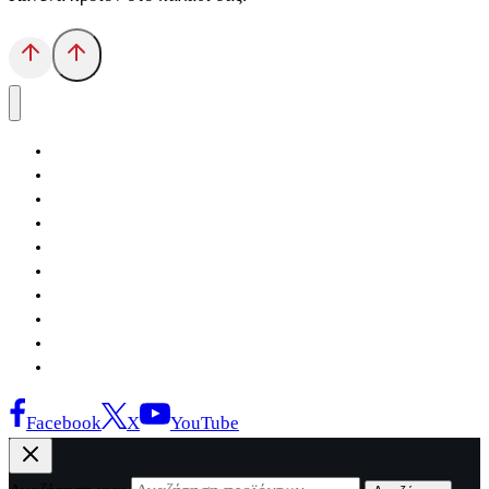
Αρχική
Εκδόσεις Λόγχη
Κατηγορίες Βιβλίων
Ανάκτηση
Νέα Θέσις
Αντίδοτο
Το Βιβλιοπωλείο
Κείμενα
Σελίδες Ιστορίας
Επικοινωνία
Facebook
X
YouTube