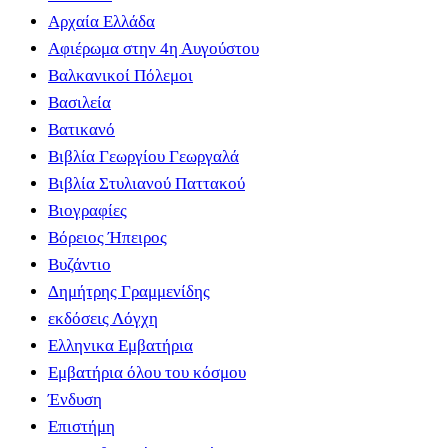
Αρχαία Ελλάδα
Αφιέρωμα στην 4η Αυγούστου
Βαλκανικοί Πόλεμοι
Βασιλεία
Βατικανό
Βιβλία Γεωργίου Γεωργαλά
Βιβλία Στυλιανού Παττακού
Βιογραφίες
Βόρειος Ήπειρος
Βυζάντιο
Δημήτρης Γραμμενίδης
εκδόσεις Λόγχη
Ελληνικα Εμβατήρια
Εμβατήρια όλου του κόσμου
Ένδυση
Επιστήμη