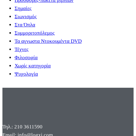
Προσφορές-πακέτα βιβλίων
Σημαίες
Σιωνισμός
Στα Όπλα
Συμμοριτοπόλεμος
Τα αγνωστα Ντοκουμέντα DVD
Τέχνες
Φιλοσοφία
Χωρίς κατηγορία
Ψυχολογία
Τηλ.: 210 3611590
Email: info@logxi.com