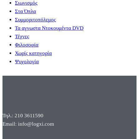
Σιωνισμός
Στα Όπλα
Συμμοριτοπόλεμος
Τα αγνωστα Ντοκουμέντα DVD
Τέχνες
Φιλοσοφία
Χωρίς κατηγορία
Ψυχολογία
Τηλ.: 210 3611590
Email: info@logxi.com