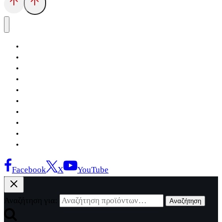
Αρχική
Εκδόσεις Λόγχη
Κατηγορίες Βιβλίων
Ανάκτηση
Νέα Θέσις
Αντίδοτο
Το Βιβλιοπωλείο
Κείμενα
Σελίδες Ιστορίας
Επικοινωνία
Facebook
X
YouTube
Αναζήτηση για:
Αναζήτηση