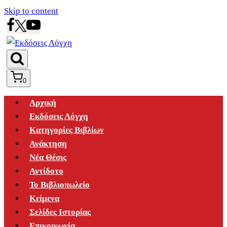
Skip to content
0
Αρχική
Εκδόσεις Λόγχη
Κατηγορίες Βιβλίων
Ανάκτηση
Νέα Θέσις
Αντίδοτο
Το Βιβλιοπωλείο
Κείμενα
Σελίδες Ιστορίας
Επικοινωνία