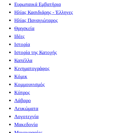
Ευρωπαικά Εμβατήρια
Ηλίας Κασιδιάρης - Έλληνες
Ηλίας Παναγιώταρος
Θρησκεία
Ιδέες
Ιστορία
Ιστορία της Κατοχής
Καπέλλα
Κινηματογράφος
Κόμικ
Κομμουνισμός
Κύπρος
Λάβαρο
Λευκώματα
Λογοτεχνία
Μακεδονία
Μονογραφίες