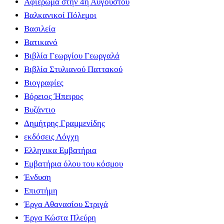
Αφιέρωμα στην 4η Αυγούστου
Βαλκανικοί Πόλεμοι
Βασιλεία
Βατικανό
Βιβλία Γεωργίου Γεωργαλά
Βιβλία Στυλιανού Παττακού
Βιογραφίες
Βόρειος Ήπειρος
Βυζάντιο
Δημήτρης Γραμμενίδης
εκδόσεις Λόγχη
Ελληνικα Εμβατήρια
Εμβατήρια όλου του κόσμου
Ένδυση
Επιστήμη
Έργα Αθανασίου Στριγά
Έργα Κώστα Πλεύρη