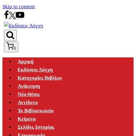
Skip to content
0
Αρχική
Εκδόσεις Λόγχη
Κατηγορίες Βιβλίων
Ανάκτηση
Νέα Θέσις
Αντίδοτο
Το Βιβλιοπωλείο
Κείμενα
Σελίδες Ιστορίας
Επικοινωνία