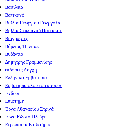
Βασιλεία
Βατικανό
Βιβλία Γεωργίου Γεωργαλά
Βιβλία Στυλιανού Παττακού
Βιογραφίες
Βόρειος Ήπειρος
Βυζάντιο
Δημήτρης Γραμμενίδης
εκδόσεις Λόγχη
Ελληνικα Εμβατήρια
Εμβατήρια όλου του κόσμου
Ένδυση
Επιστήμη
Έργα Αθανασίου Στριγά
Έργα Κώστα Πλεύρη
Ευρωπαικά Εμβατήρια