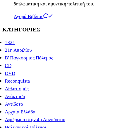
διπλωματική και αμυντική πολιτική του.
Αγορά Βιβλίου
ΚΑΤΗΓΟΡΊΕΣ
1821
21η Απριλίου
B' Παγκόσμιος Πόλεμος
CD
DVD
Reconquista
Αθλητισμός
Ανάκτηση
Αντίδοτο
Αρχαία Ελλάδα
Αφιέρωμα στην 4η Αυγούστου
Βαλκανικοί Πόλεμοι