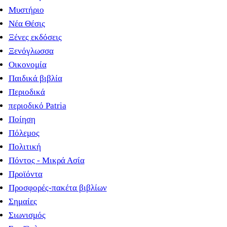
Μυστήριο
Νέα Θέσις
Ξένες εκδόσεις
Ξενόγλωσσα
Οικονομία
Παιδικά βιβλία
Περιοδικά
περιοδικό Patria
Ποίηση
Πόλεμος
Πολιτική
Πόντος - Μικρά Ασία
Προϊόντα
Προσφορές-πακέτα βιβλίων
Σημαίες
Σιωνισμός