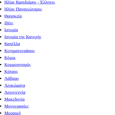
Ηλίας Κασιδιάρης - Έλληνες
Ηλίας Παναγιώταρος
Θρησκεία
Ιδέες
Ιστορία
Ιστορία της Κατοχής
Καπέλλα
Κινηματογράφος
Κόμικ
Κομμουνισμός
Κύπρος
Λάβαρο
Λευκώματα
Λογοτεχνία
Μακεδονία
Μονογραφίες
Μουσική