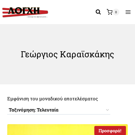
Skip
to
0
content
Γεώργιος Καραϊσκάκης
Εμφάνιση του μοναδικού αποτελέσματος
Προσφορά!