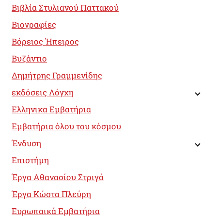
Βιβλία Στυλιανού Παττακού
Βιογραφίες
Βόρειος Ήπειρος
Βυζάντιο
Δημήτρης Γραμμενίδης
εκδόσεις Λόγχη
Ελληνικα Εμβατήρια
Εμβατήρια όλου του κόσμου
Ένδυση
Επιστήμη
Έργα Αθανασίου Στριγά
Έργα Κώστα Πλεύρη
Ευρωπαικά Εμβατήρια