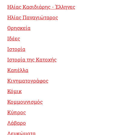
Ηλίας Κασιδιάρης - Έλληνες
Ηλίας Παναγιώταρος
Θρησκεία
Ιδέες
Ιστορία
Ιστορία της Κατοχής
Καπέλλα
Κινηματογράφος
Κόμικ
Κομμουνισμός
Κύπρος
Λάβαρο
Λευκώματα