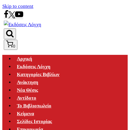
Skip to content
0
Αρχική
Εκδόσεις Λόγχη
Κατηγορίες Βιβλίων
Ανάκτηση
Νέα Θέσις
Αντίδοτο
Το Βιβλιοπωλείο
Κείμενα
Σελίδες Ιστορίας
Επικοινωνία