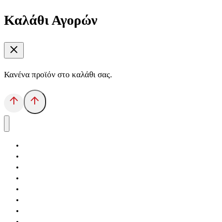
Καλάθι Αγορών
Κανένα προϊόν στο καλάθι σας.
Αρχική
Εκδόσεις Λόγχη
Κατηγορίες Βιβλίων
Ανάκτηση
Νέα Θέσις
Αντίδοτο
Το Βιβλιοπωλείο
Κείμενα