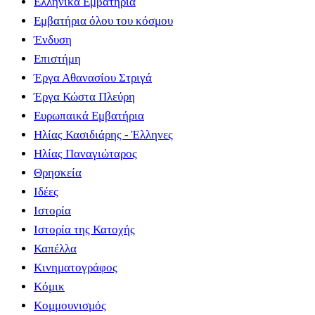
Ελληνικα Εμβατήρια
Εμβατήρια όλου του κόσμου
Ένδυση
Επιστήμη
Έργα Αθανασίου Στριγά
Έργα Κώστα Πλεύρη
Ευρωπαικά Εμβατήρια
Ηλίας Κασιδιάρης - Έλληνες
Ηλίας Παναγιώταρος
Θρησκεία
Ιδέες
Ιστορία
Ιστορία της Κατοχής
Καπέλλα
Κινηματογράφος
Κόμικ
Κομμουνισμός