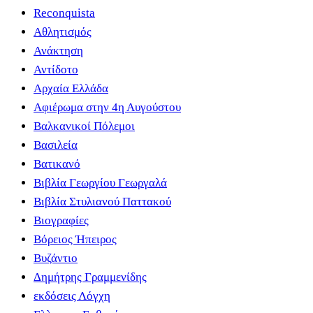
Reconquista
Αθλητισμός
Ανάκτηση
Αντίδοτο
Αρχαία Ελλάδα
Αφιέρωμα στην 4η Αυγούστου
Βαλκανικοί Πόλεμοι
Βασιλεία
Βατικανό
Βιβλία Γεωργίου Γεωργαλά
Βιβλία Στυλιανού Παττακού
Βιογραφίες
Βόρειος Ήπειρος
Βυζάντιο
Δημήτρης Γραμμενίδης
εκδόσεις Λόγχη