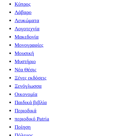
Κύπρος
Λάβαρο
Λευκώματα
Λογοτεχνία
Μακεδονία
Μονογραφίες
Μουσική
Μυστήριο
Νέα Θέσις
Ξένες εκδόσεις
Ξενόγλωσσα
Οικονομία
Παιδικά βιβλία
Περιοδικά
περιοδικό Patria
Ποίηση
Πόλεμος