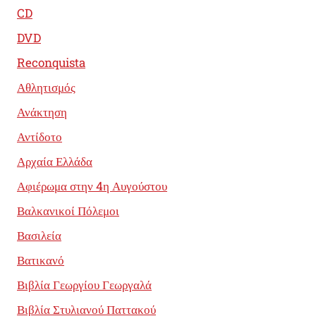
CD
DVD
Reconquista
Αθλητισμός
Ανάκτηση
Αντίδοτο
Αρχαία Ελλάδα
Αφιέρωμα στην 4η Αυγούστου
Βαλκανικοί Πόλεμοι
Βασιλεία
Βατικανό
Βιβλία Γεωργίου Γεωργαλά
Βιβλία Στυλιανού Παττακού