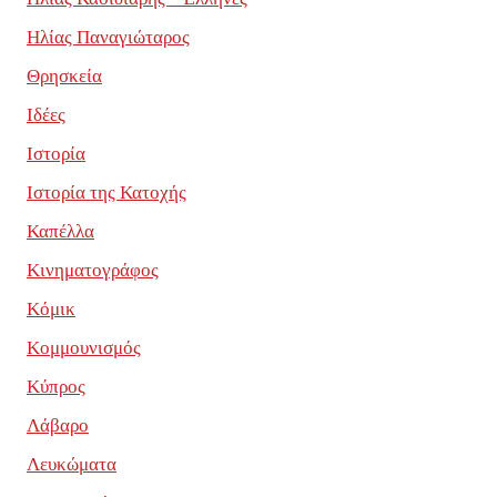
Ηλίας Παναγιώταρος
Θρησκεία
Ιδέες
Ιστορία
Ιστορία της Κατοχής
Καπέλλα
Κινηματογράφος
Κόμικ
Κομμουνισμός
Κύπρος
Λάβαρο
Λευκώματα