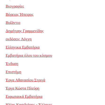
Βιογραφίες
Βόρειος Ήπειρος
Βυζάντιο
Δημήτρης Γραμμενίδης
εκδόσεις Λόγχη
Ελληνικα Εμβατήρια
Εμβατήρια όλου του κόσμου
Ένδυση
Επιστήμη
Έργα Αθανασίου Στριγά
Έργα Κώστα Πλεύρη
Ευρωπαικά Εμβατήρια
Ηλίας Κασιδιάρης - Έλληνες