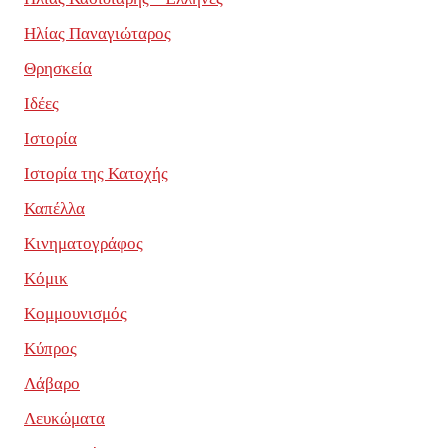
Ηλίας Παναγιώταρος
Θρησκεία
Ιδέες
Ιστορία
Ιστορία της Κατοχής
Καπέλλα
Κινηματογράφος
Κόμικ
Κομμουνισμός
Κύπρος
Λάβαρο
Λευκώματα