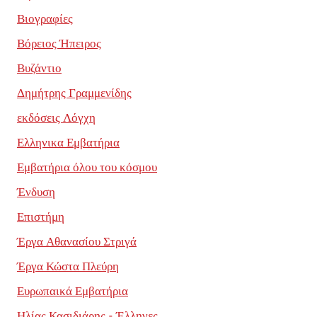
Βιογραφίες
Βόρειος Ήπειρος
Βυζάντιο
Δημήτρης Γραμμενίδης
εκδόσεις Λόγχη
Ελληνικα Εμβατήρια
Εμβατήρια όλου του κόσμου
Ένδυση
Επιστήμη
Έργα Αθανασίου Στριγά
Έργα Κώστα Πλεύρη
Ευρωπαικά Εμβατήρια
Ηλίας Κασιδιάρης - Έλληνες