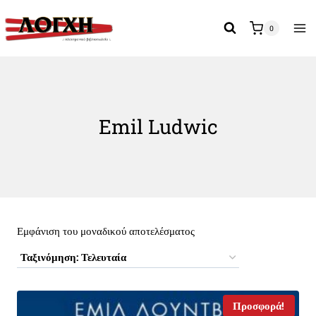
Skip
to
0
content
Emil Ludwic
Εμφάνιση του μοναδικού αποτελέσματος
Προσφορά!