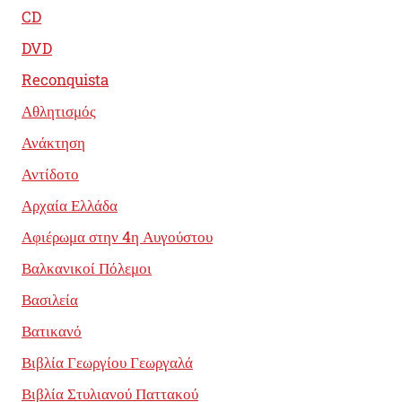
CD
DVD
Reconquista
Αθλητισμός
Ανάκτηση
Αντίδοτο
Αρχαία Ελλάδα
Αφιέρωμα στην 4η Αυγούστου
Βαλκανικοί Πόλεμοι
Βασιλεία
Βατικανό
Βιβλία Γεωργίου Γεωργαλά
Βιβλία Στυλιανού Παττακού