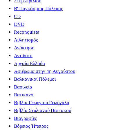
21η Απριλίου
B' Παγκόσμιος Πόλεμος
CD
DVD
Reconquista
Αθλητισμός
Ανάκτηση
Αντίδοτο
Αρχαία Ελλάδα
Αφιέρωμα στην 4η Αυγούστου
Βαλκανικοί Πόλεμοι
Βασιλεία
Βατικανό
Βιβλία Γεωργίου Γεωργαλά
Βιβλία Στυλιανού Παττακού
Βιογραφίες
Βόρειος Ήπειρος