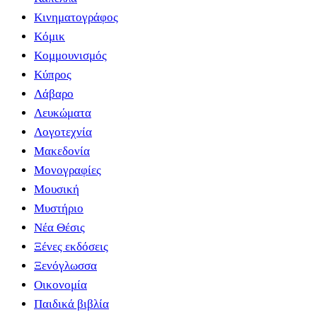
Κινηματογράφος
Κόμικ
Κομμουνισμός
Κύπρος
Λάβαρο
Λευκώματα
Λογοτεχνία
Μακεδονία
Μονογραφίες
Μουσική
Μυστήριο
Νέα Θέσις
Ξένες εκδόσεις
Ξενόγλωσσα
Οικονομία
Παιδικά βιβλία