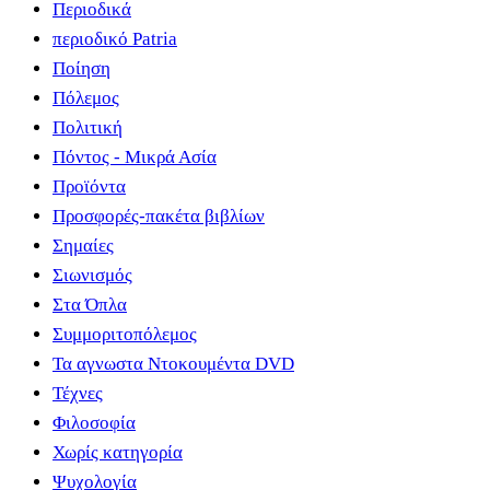
Περιοδικά
περιοδικό Patria
Ποίηση
Πόλεμος
Πολιτική
Πόντος - Μικρά Ασία
Προϊόντα
Προσφορές-πακέτα βιβλίων
Σημαίες
Σιωνισμός
Στα Όπλα
Συμμοριτοπόλεμος
Τα αγνωστα Ντοκουμέντα DVD
Τέχνες
Φιλοσοφία
Χωρίς κατηγορία
Ψυχολογία