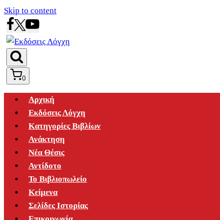
Skip to content
0
Αρχική
Εκδόσεις Λόγχη
Κατηγορίες Βιβλίων
Ανάκτηση
Νέα Θέσις
Αντίδοτο
Το Βιβλιοπωλείο
Κείμενα
Σελίδες Ιστορίας
Επικοινωνία