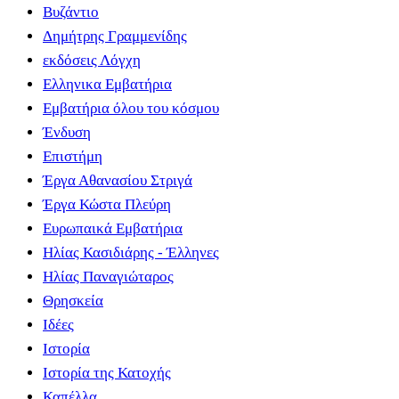
Βυζάντιο
Δημήτρης Γραμμενίδης
εκδόσεις Λόγχη
Ελληνικα Εμβατήρια
Εμβατήρια όλου του κόσμου
Ένδυση
Επιστήμη
Έργα Αθανασίου Στριγά
Έργα Κώστα Πλεύρη
Ευρωπαικά Εμβατήρια
Ηλίας Κασιδιάρης - Έλληνες
Ηλίας Παναγιώταρος
Θρησκεία
Ιδέες
Ιστορία
Ιστορία της Κατοχής
Καπέλλα