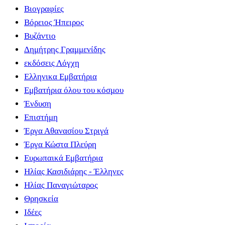
Βιογραφίες
Βόρειος Ήπειρος
Βυζάντιο
Δημήτρης Γραμμενίδης
εκδόσεις Λόγχη
Ελληνικα Εμβατήρια
Εμβατήρια όλου του κόσμου
Ένδυση
Επιστήμη
Έργα Αθανασίου Στριγά
Έργα Κώστα Πλεύρη
Ευρωπαικά Εμβατήρια
Ηλίας Κασιδιάρης - Έλληνες
Ηλίας Παναγιώταρος
Θρησκεία
Ιδέες