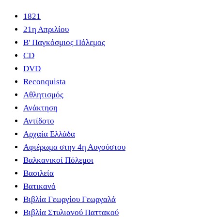
1821
21η Απριλίου
B' Παγκόσμιος Πόλεμος
CD
DVD
Reconquista
Αθλητισμός
Ανάκτηση
Αντίδοτο
Αρχαία Ελλάδα
Αφιέρωμα στην 4η Αυγούστου
Βαλκανικοί Πόλεμοι
Βασιλεία
Βατικανό
Βιβλία Γεωργίου Γεωργαλά
Βιβλία Στυλιανού Παττακού