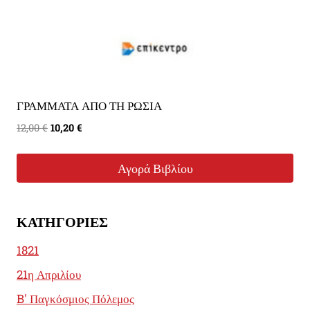
ΓΡΑΜΜΑΤΑ ΑΠΟ ΤΗ ΡΩΣΙΑ
Original
Η
12,00
€
10,20
€
price
τρέχουσα
was:
τιμή
Αγορά Βιβλίου
12,00 €.
είναι:
10,20 €.
ΚΑΤΗΓΟΡΊΕΣ
1821
21η Απριλίου
B' Παγκόσμιος Πόλεμος