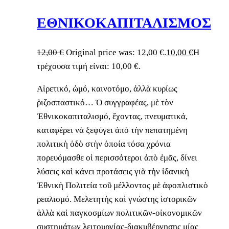
ΕΘΝΙΚΟΚΑΠΙΤΑΛΙΣΜΟΣ
12,00
€
Original price was: 12,00 €.
10,00
€
Η
τρέχουσα τιμή είναι: 10,00 €.
Αἱρετικό, ὠμό, καινοτόμο, ἀλλὰ κυρίως
ῥιζοσπαστικό… Ὁ συγγραφέας, μὲ τὸν
Ἐθνικοκαπιταλισμό, ἔχοντας, πνευματικά,
καταφέρει νὰ ξεφύγει ἀπὸ τὴν πεπατημένη
πολιτικὴ ὁδὸ στὴν ὁποία τόσα χρόνια
πορευόμασθε οἱ περισσότεροι ἀπὸ ἐμᾶς, δίνει
λύσεις καὶ κάνει προτάσεις γιὰ τὴν ἰδανικὴ
Ἐθνικὴ Πολιτεία τοῦ μέλλοντος μὲ ἀφοπλιστικὸ
ρεαλισμό. Μελετητὴς καὶ γνώστης ἱστορικῶν
ἀλλὰ καὶ παγκοσμίων πολιτικῶν-οἰκονομικῶν
συστημάτων λειτουργίας-διακυβέρνησης μίας