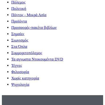
Πόλεμος
Πολιτική
Πόντος - Μικρά Ασία
Προϊόντα
Προσφορές-πακέτα βιβλίων
Σημαίες
Σιωνισμός
Στα Όπλα
Συμμοριτοπόλεμος
Τα αγνωστα Ντοκουμέντα DVD
Τέχνες
Φιλοσοφία
Χωρίς κατηγορία
Ψυχολογία