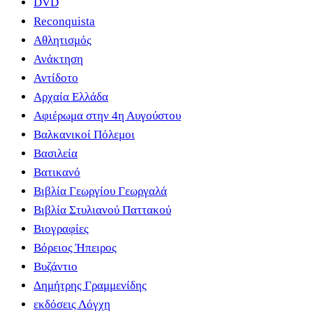
DVD
Reconquista
Αθλητισμός
Ανάκτηση
Αντίδοτο
Αρχαία Ελλάδα
Αφιέρωμα στην 4η Αυγούστου
Βαλκανικοί Πόλεμοι
Βασιλεία
Βατικανό
Βιβλία Γεωργίου Γεωργαλά
Βιβλία Στυλιανού Παττακού
Βιογραφίες
Βόρειος Ήπειρος
Βυζάντιο
Δημήτρης Γραμμενίδης
εκδόσεις Λόγχη