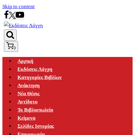
Skip to content
0
Αρχική
Εκδόσεις Λόγχη
Κατηγορίες Βιβλίων
Ανάκτηση
Νέα Θέσις
Αντίδοτο
Το Βιβλιοπωλείο
Κείμενα
Σελίδες Ιστορίας
Επικοινωνία