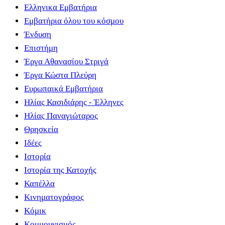
Ελληνικα Εμβατήρια
Εμβατήρια όλου του κόσμου
Ένδυση
Επιστήμη
Έργα Αθανασίου Στριγά
Έργα Κώστα Πλεύρη
Ευρωπαικά Εμβατήρια
Ηλίας Κασιδιάρης - Έλληνες
Ηλίας Παναγιώταρος
Θρησκεία
Ιδέες
Ιστορία
Ιστορία της Κατοχής
Καπέλλα
Κινηματογράφος
Κόμικ
Κομμουνισμός