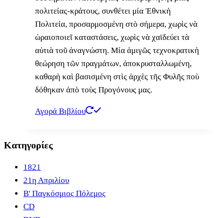
πολιτείας-κράτους, συνθέτει μία Ἐθνικὴ
Πολιτεία, προσαρμοσμένη στὸ σήμερα, χωρὶς νὰ
ὡραιοποιεῖ καταστάσεις, χωρὶς νὰ χαϊδεύει τὰ
αὐτιὰ τοῦ ἀναγνώστη. Μία ἀμιγῶς τεχνοκρατικὴ
θεώρηση τῶν πραγμάτων, ἀποκρυσταλλωμένη,
καθαρὴ καὶ βασισμένη στὶς ἀρχὲς τῆς Φυλῆς ποὺ
δόθηκαν ἀπὸ τοὺς Προγόνους μας.
Αγορά Βιβλίου
Κατηγορίες
1821
21η Απριλίου
B' Παγκόσμιος Πόλεμος
CD