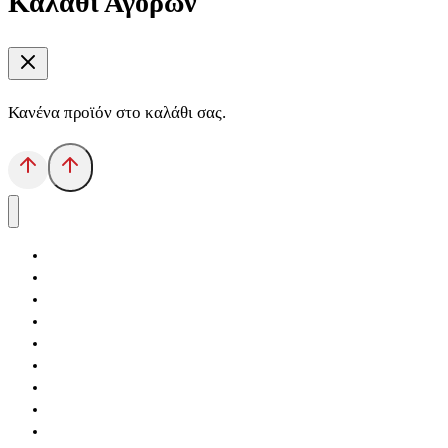
Καλάθι Αγορών
Κανένα προϊόν στο καλάθι σας.
Αρχική
Εκδόσεις Λόγχη
Κατηγορίες Βιβλίων
Ανάκτηση
Νέα Θέσις
Αντίδοτο
Το Βιβλιοπωλείο
Κείμενα
Σελίδες Ιστορίας