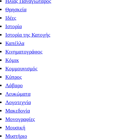
Ηλίας Παναγιώταρος
Θρησκεία
Ιδέες
Ιστορία
Ιστορία της Κατοχής
Καπέλλα
Κινηματογράφος
Κόμικ
Κομμουνισμός
Κύπρος
Λάβαρο
Λευκώματα
Λογοτεχνία
Μακεδονία
Μονογραφίες
Μουσική
Μυστήριο