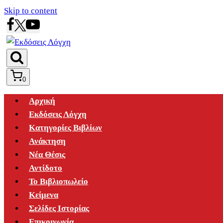
Skip to content
0
Αρχική
Εκδόσεις Λόγχη
Κατηγορίες Βιβλίων
Ανάκτηση
Νέα Θέσις
Αντίδοτο
Το Βιβλιοπωλείο
Κείμενα
Σελίδες Ιστορίας
Επικοινωνία