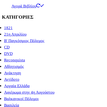
Αγορά Βιβλίου
ΚΑΤΗΓΟΡΊΕΣ
1821
21η Απριλίου
B' Παγκόσμιος Πόλεμος
CD
DVD
Reconquista
Αθλητισμός
Ανάκτηση
Αντίδοτο
Αρχαία Ελλάδα
Αφιέρωμα στην 4η Αυγούστου
Βαλκανικοί Πόλεμοι
Βασιλεία