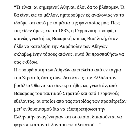
“Τι είναι, αι σημεριναί Αθήναι, όλοι δα το βλέπομεν. Τι
θα είναι εις το μέλλον, ημπορούμεν εξ αναλογίας να το
ιδούμε και αυτό με τα μάτια της φαντασίας μας. Πως
τας είδεν όμως, εις τα 1833, η Γερμανική φρουρά, η
κοινώς γνωστή ως Βαυαρική και ως Βασιλική, όταν
ήλθε να καταλάβη την Ακρόπολιν των Αθηνών
σκλαβωμένην τόσους αιώνας, αυτό θα προσπαθήσω να
σας εκθέσω.
Η φρουρά αυτή των Αθηνών απετελείτο από εν τάγμα
του Στρατού, όστις συνώδευσεν εις την Ελλάδα τον
βασιλέα Όθωνα και συνεκροτήθη, ως γνωστόν, από
Βαυαρούς του τακτικού Στρατού και από Γερμανούς
εθελοντάς, οι οποίοι από τας πατρίδας των προσέτρεξαν
μετ’ ενθουσιασμού δια να εξυπηρετήσωσι την
Ελληνικήν αναγέννησαν και οι οποίοι δικαιούνται να
φέρωσι και τον τίτλον του εκπολιτιστού…”