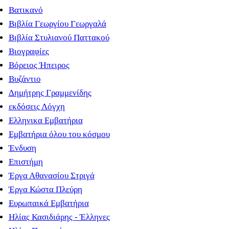
Βατικανό
Βιβλία Γεωργίου Γεωργαλά
Βιβλία Στυλιανού Παττακού
Βιογραφίες
Βόρειος Ήπειρος
Βυζάντιο
Δημήτρης Γραμμενίδης
εκδόσεις Λόγχη
Ελληνικα Εμβατήρια
Εμβατήρια όλου του κόσμου
Ένδυση
Επιστήμη
Έργα Αθανασίου Στριγά
Έργα Κώστα Πλεύρη
Ευρωπαικά Εμβατήρια
Ηλίας Κασιδιάρης - Έλληνες