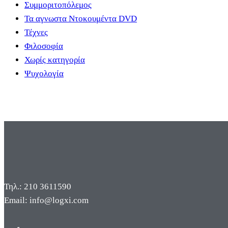
Συμμοριτοπόλεμος
Τα αγνωστα Ντοκουμέντα DVD
Τέχνες
Φιλοσοφία
Χωρίς κατηγορία
Ψυχολογία
Τηλ.: 210 3611590
Email: info@logxi.com