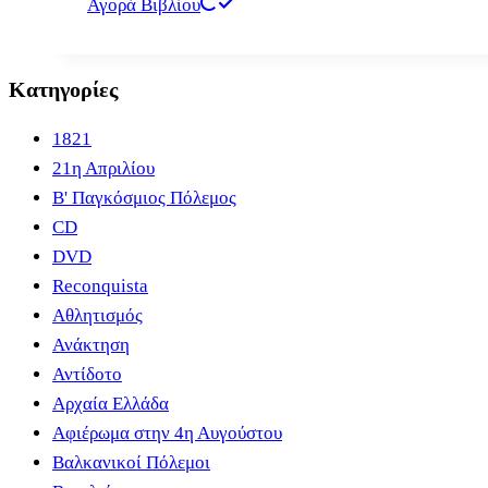
Αγορά Βιβλίου
Κατηγορίες
1821
21η Απριλίου
B' Παγκόσμιος Πόλεμος
CD
DVD
Reconquista
Αθλητισμός
Ανάκτηση
Αντίδοτο
Αρχαία Ελλάδα
Αφιέρωμα στην 4η Αυγούστου
Βαλκανικοί Πόλεμοι