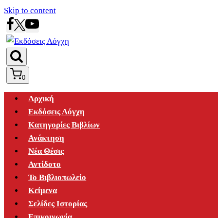
Skip to content
0
Αρχική
Εκδόσεις Λόγχη
Κατηγορίες Βιβλίων
Ανάκτηση
Νέα Θέσις
Αντίδοτο
Το Βιβλιοπωλείο
Κείμενα
Σελίδες Ιστορίας
Επικοινωνία