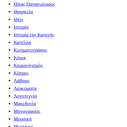
Ηλίας Παναγιώταρος
Θρησκεία
Ιδέες
Ιστορία
Ιστορία της Κατοχής
Καπέλλα
Κινηματογράφος
Κόμικ
Κομμουνισμός
Κύπρος
Λάβαρο
Λευκώματα
Λογοτεχνία
Μακεδονία
Μονογραφίες
Μουσική
Μυστήριο