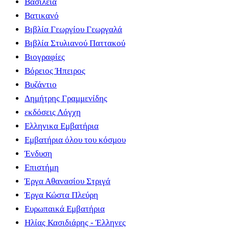
Βασιλεία
Βατικανό
Βιβλία Γεωργίου Γεωργαλά
Βιβλία Στυλιανού Παττακού
Βιογραφίες
Βόρειος Ήπειρος
Βυζάντιο
Δημήτρης Γραμμενίδης
εκδόσεις Λόγχη
Ελληνικα Εμβατήρια
Εμβατήρια όλου του κόσμου
Ένδυση
Επιστήμη
Έργα Αθανασίου Στριγά
Έργα Κώστα Πλεύρη
Ευρωπαικά Εμβατήρια
Ηλίας Κασιδιάρης - Έλληνες