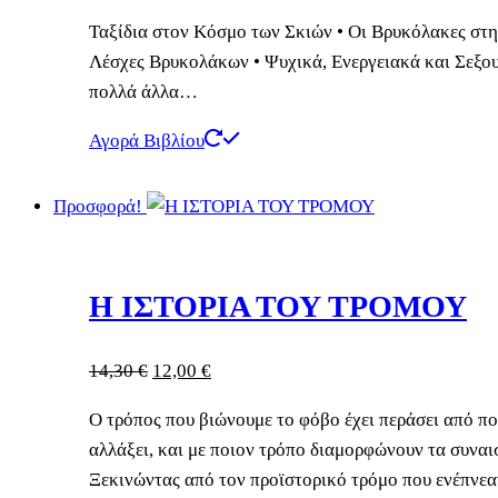
17,91 €.
Ταξίδια στον Κόσμο των Σκιών • Οι Βρυκόλακες στη
Λέσχες Βρυκολάκων • Ψυχικά, Ενεργειακά και Σεξου
πολλά άλλα…
Αγορά Βιβλίου
Προσφορά!
Η ΙΣΤΟΡΙΑ ΤΟΥ ΤΡΟΜΟΥ
Original
Η
14,30
€
12,00
€
price
τρέχουσα
Ο τρόπος που βιώνουμε το φόβο έχει περάσει από π
was:
τιμή
αλλάξει, και με ποιον τρόπο διαμορφώνουν τα συναι
14,30 €.
είναι:
Ξεκινώντας από τον προϊστορικό τρόμο που ενέπνεα
12,00 €.