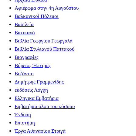
Αφιέρωμα στην 4η Αυγούστου
Βαλκανικοί Πόλεμοι
Βασιλεία
Βατικανό
Βιβλία Γεωργίου Γεωργαλά
Βιβλία Στυλιανού Παττακού
Βιογραφίες
Βόρειος Ήπειρος
Βυζάντιο
Δημήτρης Γραμμενίδης
εκδόσεις Λόγχη
Ελληνικα Εμβατήρια
Εμβατήρια όλου του κόσμου
Ένδυση
Επιστήμη
Έργα Αθανασίου Στριγά