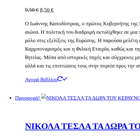
Original
Η
9,50
€
8,50
€
price
τρέχουσα
Ο Ιωάννης Καποδίστριας, ο πρώτος Κυβερνήτης της 
was:
τιμή
αιώνα. Η πολιτική του διαδρομή εκτυλίχθηκε σε μια
9,50 €.
είναι:
ρόλο στις εξελίξεις της Ευρώπης. Η παρούσα μελέτη 
8,50 €.
Καρμποναρισμός και η Φιλική Εταιρία, καθώς και τη
θητείας. Μέσα από ιστορικές πηγές και σύγχρονες με
αλλά και τις επιπτώσεις τους στην πορεία προς την 
Αγορά Βιβλίου
Προσφορά!
ΝΙΚΟΛΑ ΤΕΣΛΑ ΤΑ ΔΩΡΑ Τ