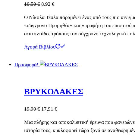
Original
Η
10,50
€
8,92
€
price
τρέχουσα
Ο Νίκολα Τέσλα παραμένει ένας από τους πιο αινιγ
was:
τιμή
«σύγχρονο Προμηθέα» και «προφήτη του εικοστού πρ
10,50 €.
είναι:
εκατοντάδες τρόπους τον σύγχρονο τεχνολογικό πολ
8,92 €.
Αγορά Βιβλίου
Προσφορά!
ΒΡΥΚΟΛΑΚΕΣ
Original
Η
19,90
€
17,91
€
price
τρέχουσα
Μια πλήρης και αποκαλυπτική έρευνα που φανερώνει 
was:
τιμή
ιστορία τους, κυκλοφορεί τώρα ξανά σε αναθεωρημέ
19,90 €.
είναι: