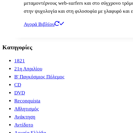
μεταμοντέρνους web-surfers και στο σύγχρονο τρόμο
στην ψυχολογία και στη φιλοσοφία με γλαφυρό και ε
Αγορά Βιβλίου
Κατηγορίες
1821
21η Απριλίου
B' Παγκόσμιος Πόλεμος
CD
DVD
Reconquista
Αθλητισμός
Ανάκτηση
Αντίδοτο
Αρχαία Ελλάδα