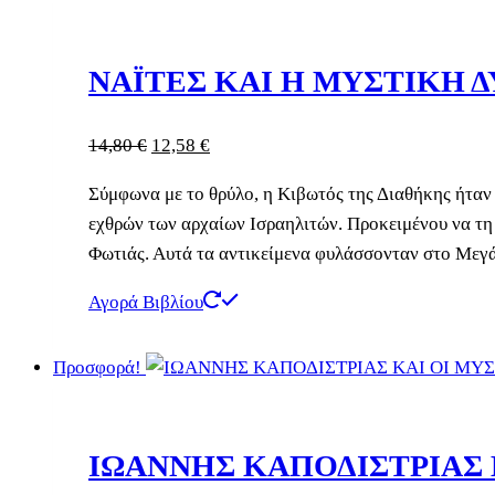
ΝΑΪΤΕΣ ΚΑΙ Η ΜΥΣΤΙΚΗ 
Original
Η
14,80
€
12,58
€
price
τρέχουσα
Σύμφωνα με το θρύλο, η Κιβωτός της Διαθήκης ήταν 
was:
τιμή
εχθρών των αρχαίων Ισραηλιτών. Προκειμένου να τη 
14,80 €.
είναι:
Φωτιάς. Αυτά τα αντικείμενα φυλάσσονταν στο Μεγ
12,58 €.
Αγορά Βιβλίου
Προσφορά!
IΩΑΝΝΗΣ ΚΑΠΟΔΙΣΤΡΙΑΣ 