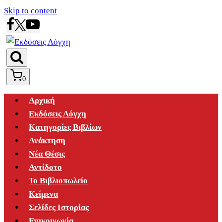
Skip to content
0
Αρχική
Εκδόσεις Λόγχη
Κατηγορίες Βιβλίων
Ανάκτηση
Νέα Θέσις
Αντίδοτο
Το Βιβλιοπωλείο
Κείμενα
Σελίδες Ιστορίας
Επικοινωνία