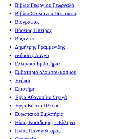
Βιβλία Γεωργίου Γεωργαλά
Βιβλία Στυλιανού Παττακού
Βιογραφίες
Βόρειος Ήπειρος
Βυζάντιο
Δημήτρης Γραμμενίδης
εκδόσεις Λόγχη
Ελληνικα Εμβατήρια
Εμβατήρια όλου του κόσμου
Ένδυση
Επιστήμη
Έργα Αθανασίου Στριγά
Έργα Κώστα Πλεύρη
Ευρωπαικά Εμβατήρια
Ηλίας Κασιδιάρης - Έλληνες
Ηλίας Παναγιώταρος