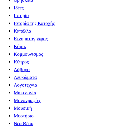
Θρησκεία
Ιδέες
Ιστορία
Ιστορία της Κατοχής
Καπέλλα
Κινηματογράφος
Κόμικ
Κομμουνισμός
Κύπρος
Λάβαρο
Λευκώματα
Λογοτεχνία
Μακεδονία
Μονογραφίες
Μουσική
Μυστήριο
Νέα Θέσις