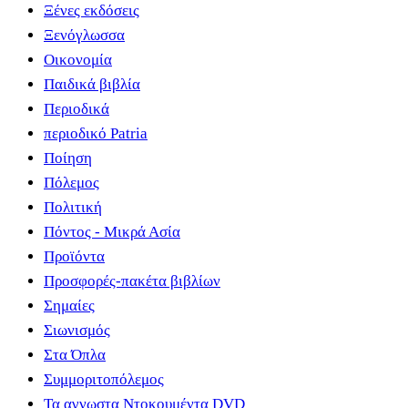
Ξένες εκδόσεις
Ξενόγλωσσα
Οικονομία
Παιδικά βιβλία
Περιοδικά
περιοδικό Patria
Ποίηση
Πόλεμος
Πολιτική
Πόντος - Μικρά Ασία
Προϊόντα
Προσφορές-πακέτα βιβλίων
Σημαίες
Σιωνισμός
Στα Όπλα
Συμμοριτοπόλεμος
Τα αγνωστα Ντοκουμέντα DVD