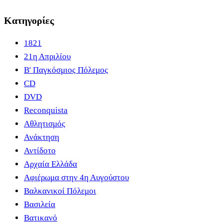
Κατηγορίες
1821
21η Απριλίου
B' Παγκόσμιος Πόλεμος
CD
DVD
Reconquista
Αθλητισμός
Ανάκτηση
Αντίδοτο
Αρχαία Ελλάδα
Αφιέρωμα στην 4η Αυγούστου
Βαλκανικοί Πόλεμοι
Βασιλεία
Βατικανό