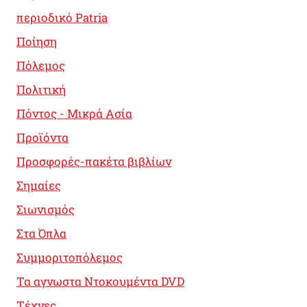
περιοδικό Patria
Ποίηση
Πόλεμος
Πολιτική
Πόντος - Μικρά Ασία
Προϊόντα
Προσφορές-πακέτα βιβλίων
Σημαίες
Σιωνισμός
Στα Όπλα
Συμμοριτοπόλεμος
Τα αγνωστα Ντοκουμέντα DVD
Τέχνες