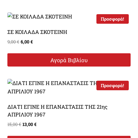
9,00 €.
Προσφορά!
ΣΕ ΚΟΙΛΑΔΑ ΣΚΟΤΕΙΝΗ
Original
Η
9,00
€
6,00
€
price
τρέχουσα
was:
τιμή
Αγορά Βιβλίου
9,00 €.
είναι:
6,00 €.
Προσφορά!
ΔΙΑΤΙ ΕΓΙΝΕ Η ΕΠΑΝΑΣΤΑΣΙΣ ΤΗΣ 21ης
ΑΠΡΙΛΙΟΥ 1967
Original
Η
15,00
€
13,00
€
price
τρέχουσα