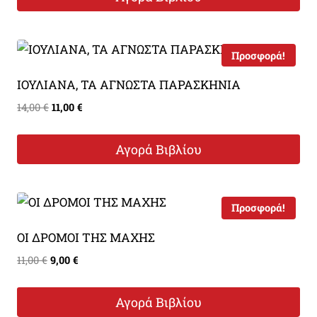
11,00 €.
είναι:
9,00 €.
Προσφορά!
ΙΟΥΛΙΑΝΑ, ΤΑ ΑΓΝΩΣΤΑ ΠΑΡΑΣΚΗΝΙΑ
Original
Η
14,00
€
11,00
€
price
τρέχουσα
was:
τιμή
Αγορά Βιβλίου
14,00 €.
είναι:
11,00 €.
Προσφορά!
ΟΙ ΔΡΟΜΟΙ ΤΗΣ ΜΑΧΗΣ
Original
Η
11,00
€
9,00
€
price
τρέχουσα
was:
τιμή
Αγορά Βιβλίου
11,00 €.
είναι: