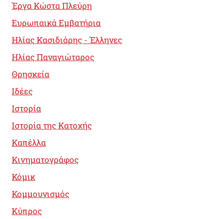
Έργα Κώστα Πλεύρη
Ευρωπαικά Εμβατήρια
Ηλίας Κασιδιάρης - Έλληνες
Ηλίας Παναγιώταρος
Θρησκεία
Ιδέες
Ιστορία
Ιστορία της Κατοχής
Καπέλλα
Κινηματογράφος
Κόμικ
Κομμουνισμός
Κύπρος