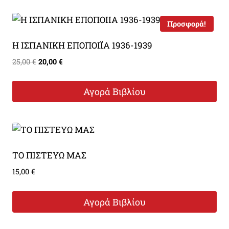
Προσφορά!
Η ΙΣΠΑΝΙΚΗ ΕΠΟΠΟΙΪΑ 1936-1939
Original
Η
25,00
€
20,00
€
price
τρέχουσα
was:
τιμή
Αγορά Βιβλίου
25,00 €.
είναι:
20,00 €.
ΤΟ ΠΙΣΤΕΥΩ ΜΑΣ
15,00
€
Αγορά Βιβλίου