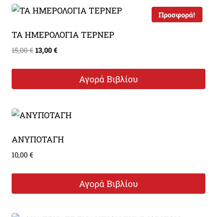
Προσφορά!
ΤΑ ΗΜΕΡΟΛΟΓΙΑ ΤΕΡΝΕΡ
Original
Η
15,00
€
13,00
€
price
τρέχουσα
was:
τιμή
Αγορά Βιβλίου
15,00 €.
είναι:
13,00 €.
ΑΝΥΠΟΤΑΓΗ
10,00
€
Αγορά Βιβλίου