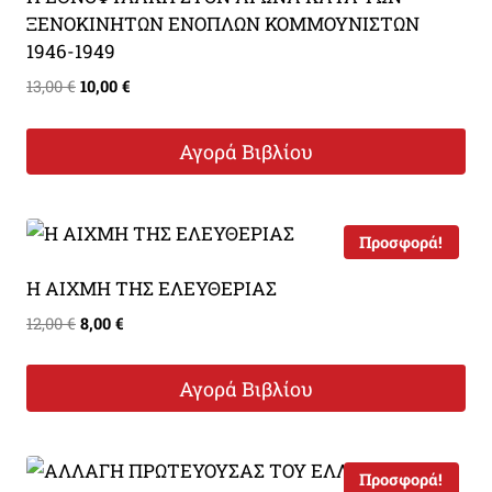
ΞΕΝΟΚΙΝΗΤΩΝ ΕΝΟΠΛΩΝ ΚΟΜΜΟΥΝΙΣΤΩΝ
1946-1949
Original
Η
13,00
€
10,00
€
price
τρέχουσα
was:
τιμή
Αγορά Βιβλίου
13,00 €.
είναι:
10,00 €.
Προσφορά!
Η ΑΙΧΜΗ ΤΗΣ ΕΛΕΥΘΕΡΙΑΣ
Original
Η
12,00
€
8,00
€
price
τρέχουσα
was:
τιμή
Αγορά Βιβλίου
12,00 €.
είναι:
8,00 €.
Προσφορά!