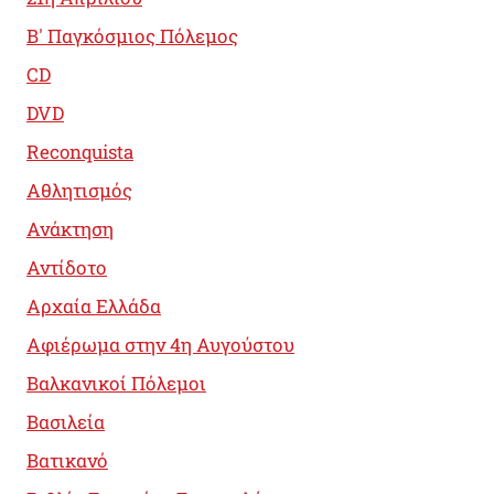
B' Παγκόσμιος Πόλεμος
CD
DVD
Reconquista
Αθλητισμός
Ανάκτηση
Αντίδοτο
Αρχαία Ελλάδα
Αφιέρωμα στην 4η Αυγούστου
Βαλκανικοί Πόλεμοι
Βασιλεία
Βατικανό