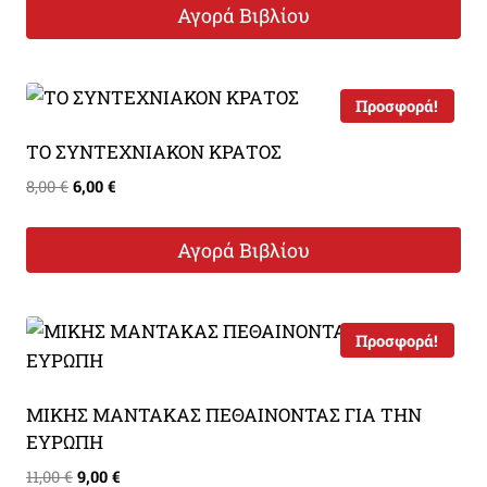
was:
τιμή
Αγορά Βιβλίου
15,00 €.
είναι:
13,00 €.
Προσφορά!
ΤΟ ΣΥΝΤΕΧΝΙΑΚΟΝ ΚΡΑΤΟΣ
Original
Η
8,00
€
6,00
€
price
τρέχουσα
was:
τιμή
Αγορά Βιβλίου
8,00 €.
είναι:
6,00 €.
Προσφορά!
ΜΙΚΗΣ ΜΑΝΤΑΚΑΣ ΠΕΘΑΙΝΟΝΤΑΣ ΓΙΑ ΤΗΝ
ΕΥΡΩΠΗ
Original
Η
11,00
€
9,00
€