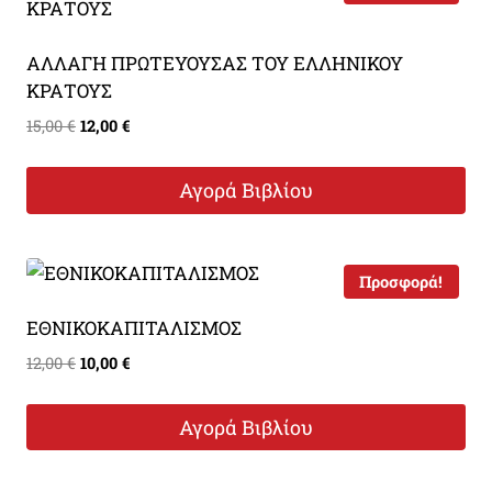
ΑΛΛΑΓΗ ΠΡΩΤΕΥΟΥΣΑΣ ΤΟΥ ΕΛΛΗΝΙΚΟΥ
ΚΡΑΤΟΥΣ
Original
Η
15,00
€
12,00
€
price
τρέχουσα
was:
τιμή
Αγορά Βιβλίου
15,00 €.
είναι:
12,00 €.
Προσφορά!
ΕΘΝΙΚΟΚΑΠΙΤΑΛΙΣΜΟΣ
Original
Η
12,00
€
10,00
€
price
τρέχουσα
was:
τιμή
Αγορά Βιβλίου
12,00 €.
είναι:
10,00 €.