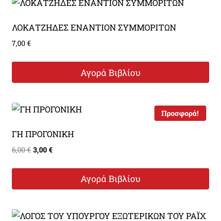
ΛΟΚΑΤΖΗΔΕΣ ΕΝΑΝΤΙΟΝ ΣΥΜΜΟΡΙΤΩΝ
7,00
€
Αγορά Βιβλίου
Προσφορά!
ΓΗ ΠΡΟΓΟΝΙΚΗ
Original
Η
6,00
€
3,00
€
price
τρέχουσα
was:
τιμή
Αγορά Βιβλίου
6,00 €.
είναι:
3,00 €.