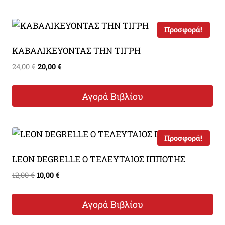
10,00 €.
Προσφορά!
ΚΑΒΑΛΙΚΕΥΟΝΤΑΣ ΤΗΝ ΤΙΓΡΗ
Original
Η
24,00
€
20,00
€
price
τρέχουσα
was:
τιμή
Αγορά Βιβλίου
24,00 €.
είναι:
20,00 €.
Προσφορά!
LEON DEGRELLE Ο ΤΕΛΕΥΤΑΙΟΣ ΙΠΠΟΤΗΣ
Original
Η
12,00
€
10,00
€
price
τρέχουσα
was:
τιμή
Αγορά Βιβλίου
12,00 €.
είναι:
10,00 €.