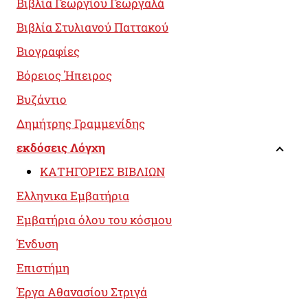
Βιβλία Γεωργίου Γεωργαλά
Βιβλία Στυλιανού Παττακού
Βιογραφίες
Βόρειος Ήπειρος
Βυζάντιο
Δημήτρης Γραμμενίδης
εκδόσεις Λόγχη
ΚΑΤΗΓΟΡΙΕΣ ΒΙΒΛΙΩΝ
Ελληνικα Εμβατήρια
Εμβατήρια όλου του κόσμου
Ένδυση
Επιστήμη
Έργα Αθανασίου Στριγά