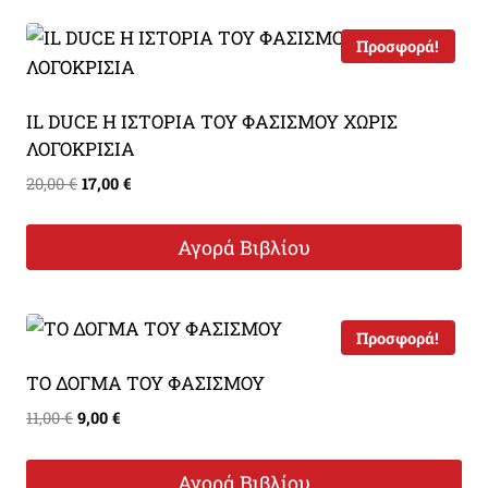
Προσφορά!
IL DUCE Η ΙΣΤΟΡΙΑ ΤΟΥ ΦΑΣΙΣΜΟΥ ΧΩΡΙΣ
ΛΟΓΟΚΡΙΣΙΑ
Original
Η
20,00
€
17,00
€
price
τρέχουσα
was:
τιμή
Αγορά Βιβλίου
20,00 €.
είναι:
17,00 €.
Προσφορά!
ΤΟ ΔΟΓΜΑ ΤΟΥ ΦΑΣΙΣΜΟΥ
Original
Η
11,00
€
9,00
€
price
τρέχουσα
was:
τιμή
Αγορά Βιβλίου