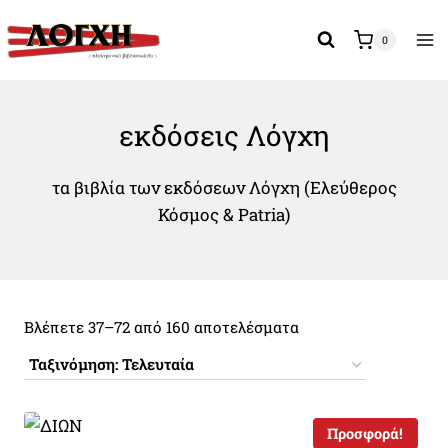
Skip
to
0
content
εκδόσεις Λόγχη
τα βιβλία των εκδόσεων Λόγχη (Ελεύθερος
Κόσμος & Patria)
Sorted
Βλέπετε 37–72 από 160 αποτελέσματα
by
latest
Προσφορά!