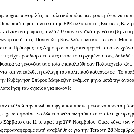
ς άρχισε συνομιλίες με πολιτικά πρόσωπα προκειμένου να τα πε
 Οι περισσότεροι πολιτικοί της ΕΡΕ αλλά και της Ενώσεως Κέντρ
δεν είχαν αντιρρήσεις, αλλά έβλεπαν ευνοϊκά την νέα κυβέρνηση 
ένων φυσικά τους Παναγιώτη Κανελλόπουλο και Γεώργιο Μαύρο.
τηκε Πρόεδρος της Δημοκρατία είχε αναφερθεί και στον χρόνο 
 τις είχε προσδιορίσει αυτές εντός του ερχομένου τους, δηλαδή 
 Φυσικά τα γεγονότα τα οποία επακολούθησαν Πολυτεχνείο κλπ.
ντα και να επέλθει η αλλαγή του πολιτικού καθεστώτος. Το πρ
την Κυβέρνηση Σπύρου Μαρκεζίνη ενάμιση μήνα μετά την άνοδό
λοποίηση του σχεδίου για εκλογές.
ταν ανέλαβε την πρωθυπουργία και προκειμένου να προετοιμάσει
ς είχε αποφασίσει να δώσει συνέντευξη τύπου η οποία είχε προ
ης
το Σάββατο στις 11 το πρωί της 17
Νοεμβρίου. Όμως λόγω των 
ς προαναφέραμε αυτή αναβλήθηκε για την Τετάρτη 28 Νοεμβρίο