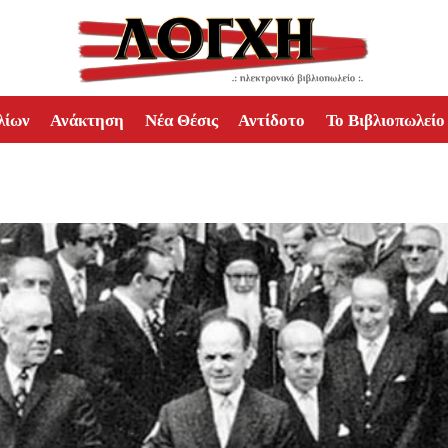
λίων
Ανάκτηση
Νέα Θέσις
Αντίδοτο
Το Βιβλιοπωλείο