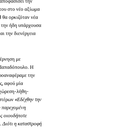
αποφασίσει την
του στο νέο αξίωμα
 θα ορκιζόταν νέα
ν την ήδη υπάρχουσα
ι την διενέργεια
βέρνηση με
 Παπαδόπουλο. Η
προαναφέραμε την
ς, αφού μία
χώρεση-λήθη-
υστέρων
«Εδέχθην την
η παρεχομένη
ις οιουδήποτε
. Διότι η καταστροφή