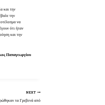
α και την
έβαλε την
ποτέλεσμα να
έγουν ότι ήταν
οίηση και την
κος Παπαγεωργίου
NEXT
ερώθηκαν τα Γρεβενά από