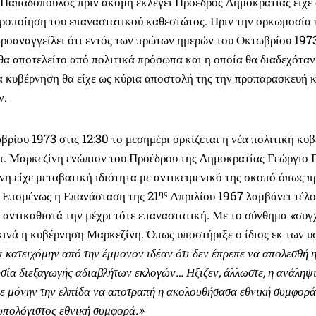
 Παπαδόπουλος πριν ακόμη εκλεγεί Προέδρος Δημοκρατίας είχε 
ροποίηση του επαναστατικού καθεστώτος. Πριν την ορκωμοσία 
προαναγγείλει ότι εντός των πρώτων ημερών του Οκτωβρίου 1973
θα αποτελείτο από πολιτικά πρόσωπα και η οποία θα διαδεχότα
α κυβέρνηση θα είχε ως κύρια αποστολή της την προπαρασκευή κα
ν.
ρίου 1973 στις 12:30 το μεσημέρι ορκίζεται η νέα πολιτική κυ
π. Μαρκεζίνη ενώπιον του Προέδρου της Δημοκρατίας Γεώργιο
η είχε μεταβατική ιδιότητα με αντικειμενικό της σκοπό όπως 
ης
. Επομένως η Επανάσταση της 21
Απριλίου 1967 λαμβάνει τέλο
 αντικαθιστά την μέχρι τότε επαναστατική. Με το σύνθημα
«
συγ
κινά η κυβέρνηση Μαρκεζίνη. Όπως υποστήριξε ο ίδιος εκ των 
 κατειχόμην από την έμμονον ιδέαν ότι δεν έπρεπε να απολεσθή 
υσία διεξαγωγής αδιαβλήτων εκλογών… Ηξιζεν, άλλωστε, η ανάληψ
με μόνην την ελπίδα να αποτραπή η ακολουθήσασα εθνική συμφορά
υπολόγιστος εθνική συμφορά.»