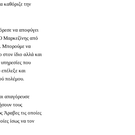
α καθόριζε την
πόρεσε να αποφύγει
 Ο Μαρκεζίνης από
ς. Μπορούμε να
ο στον ίδιο αλλά και
 υπηρεσίες που
 επέλεξε και
ού πολέμου.
αι απαγόρευσε
ήσουν τους
υς Άραβες τις οποίες
οίες ίσως να τον