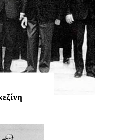
κεζίνη