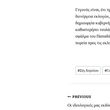
Γεγονός είναι, ότι
διενέργεια εκλογών
δημιουργία κυβερνή
καθυστερήσει τουλά
σφάλμα του Παπαδόπ
πορεία προς τις εκλ
Post
#
21η Απριλίου
#
Γε
Tags:
Πλοήγηση
PREVIOUS
Οι ιδεολογικές μας εκδό
άρθρων