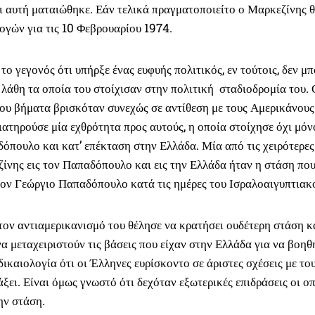
ι αυτή ματαιώθηκε. Εάν τελικά πραγματοποιείτο ο Μαρκεζίνης θ
ογών για τις 10 Φεβρουαρίου 1974.
ο γεγονός ότι υπήρξε ένας ευφυής πολιτικός, εν τούτοις, δεν μ
 λάθη τα οποία του στοίχισαν στην πολιτική σταδιοδρομία του.
του βήματα βρισκόταν συνεχώς σε αντίθεση με τους Αμερικάνου
ιατηρούσε μία εχθρότητα προς αυτούς, η οποία στοίχησε όχι μόν
όπουλο και κατ’ επέκταση στην Ελλάδα. Μία από τις χειρότερες
ίνης εις τον Παπαδόπουλο και εις την Ελλάδα ήταν η στάση που
τον Γεώργιο Παπαδόπουλο κατά τις ημέρες του Ισραλοαιγυπτιακ
ον αντιαμερικανισμό του θέλησε να κρατήσει ουδέτερη στάση κ
α μεταχειριστούν τις βάσεις που είχαν στην Ελλάδα για να βοηθ
δικαιολογία ότι οι Έλληνες ευρίσκοντο σε άριστες σχέσεις με το
άξει. Είναι όμως γνωστό ότι δεχόταν εξωτερικές επιδράσεις οι οπ
ην στάση.