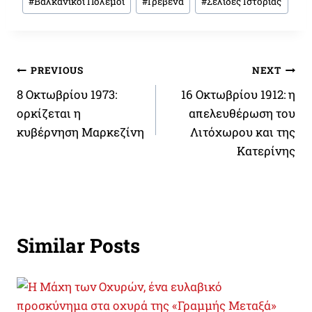
#
Βαλκανικοί Πόλεμοι
#
Γρεβενά
#
Σελίδες Ιστορίας
Tags:
Πλοήγηση
PREVIOUS
NEXT
8 Οκτωβρίου 1973:
16 Οκτωβρίου 1912: η
άρθρων
ορκίζεται η
απελευθέρωση του
κυβέρνηση Μαρκεζίνη
Λιτόχωρου και της
Κατερίνης
Similar Posts